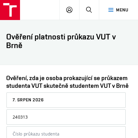
VUT
PŘIHLÁSIT
HLEDAT
MENU
SE
Ověření platnosti průkazu VUT v
Brně
Ověření, zda je osoba prokazující se průkazem
studenta VUT skutečně studentem VUT v Brně
Datum,
ke
kterému
Osobní
chcete
číslo
informaci
nebo
ověřit
číslo