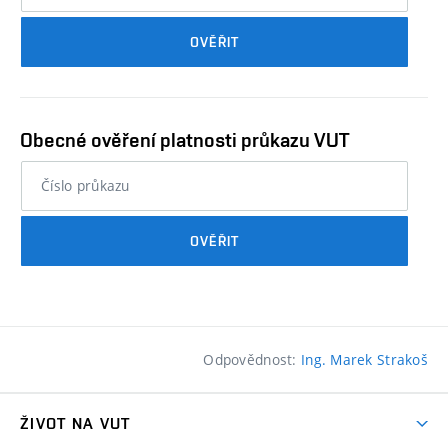
průkazu
OVĚŘIT
studenta…
Obecné ověření platnosti průkazu VUT
nebo
číslo
průkazu
OVĚŘIT
studenta…
Odpovědnost:
Ing. Marek Strakoš
ŽIVOT NA VUT