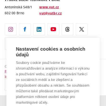
Vyznamenání
Projekty ze strukturálních fondů
Antonínská 548/1
www.vut.cz
Organizační struktura
602 00 Brno
vut@vutbr.cz
Specifický výzkum
Úřední deska
Ochrana osobních údajů
(externí
Pracovní příležitosti
odkaz)
Nastavení cookies a osobních
Podpora a rozvoj zaměstnanců a studujících
údajů
Rovné příležitosti
Soubory cookie používáme ke
Copyright © 2026 VUT
Sociální bezpečí
shromažďování a analýze informací o výkonu
Prohlášení o přístupnosti
a používání webu, zajištění fungování funkcí
HR Award
Informace o používání cookies
ze sociálních médií a ke zlepšení a
přizpůsobení obsahu a reklam. Se souhlasem
Kontakty
můžeme také předávat marketingovým
Pro média
platformám některé osobní údaje pro
marketingové účely.
(externí
Absolventi