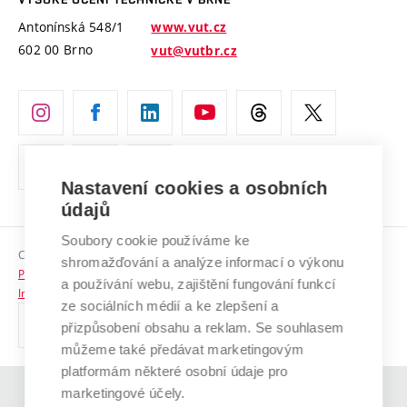
Vyznamenání
Projekty ze strukturálních fondů
Antonínská 548/1
www.vut.cz
Organizační struktura
602 00 Brno
vut@vutbr.cz
Specifický výzkum
Úřední deska
Ochrana osobních údajů
(externí
Pracovní příležitosti
odkaz)
Nastavení cookies a osobních
Podpora a rozvoj zaměstnanců a studujících
údajů
Rovné příležitosti
Soubory cookie používáme ke
Copyright © 2026 VUT
Sociální bezpečí
shromažďování a analýze informací o výkonu
Prohlášení o přístupnosti
a používání webu, zajištění fungování funkcí
HR Award
Informace o používání cookies
ze sociálních médií a ke zlepšení a
přizpůsobení obsahu a reklam. Se souhlasem
Kontakty
můžeme také předávat marketingovým
Pro média
platformám některé osobní údaje pro
marketingové účely.
(externí
Absolventi