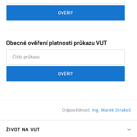
průkazu
OVĚŘIT
studenta…
Obecné ověření platnosti průkazu VUT
nebo
číslo
průkazu
OVĚŘIT
studenta…
Odpovědnost:
Ing. Marek Strakoš
ŽIVOT NA VUT