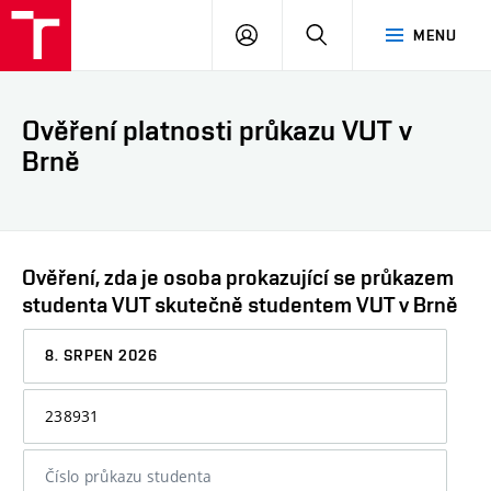
VUT
PŘIHLÁSIT
HLEDAT
MENU
SE
Ověření platnosti průkazu VUT v
Brně
Ověření, zda je osoba prokazující se průkazem
studenta VUT skutečně studentem VUT v Brně
Datum,
ke
kterému
Osobní
chcete
číslo
informaci
nebo
ověřit
číslo