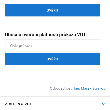
průkazu
OVĚŘIT
studenta…
Obecné ověření platnosti průkazu VUT
nebo
číslo
průkazu
OVĚŘIT
studenta…
Odpovědnost:
Ing. Marek Strakoš
ŽIVOT NA VUT