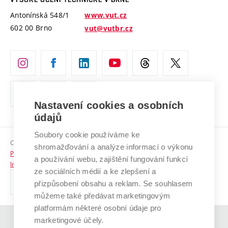
Vyznamenání
Projekty ze strukturálních fondů
Antonínská 548/1
www.vut.cz
Organizační struktura
602 00 Brno
vut@vutbr.cz
Specifický výzkum
Úřední deska
Ochrana osobních údajů
(externí
Pracovní příležitosti
odkaz)
Nastavení cookies a osobních
Podpora a rozvoj zaměstnanců a studujících
údajů
Rovné příležitosti
Soubory cookie používáme ke
Copyright © 2026 VUT
Sociální bezpečí
shromažďování a analýze informací o výkonu
Prohlášení o přístupnosti
a používání webu, zajištění fungování funkcí
HR Award
Informace o používání cookies
ze sociálních médií a ke zlepšení a
přizpůsobení obsahu a reklam. Se souhlasem
Kontakty
můžeme také předávat marketingovým
Pro média
platformám některé osobní údaje pro
marketingové účely.
(externí
Absolventi