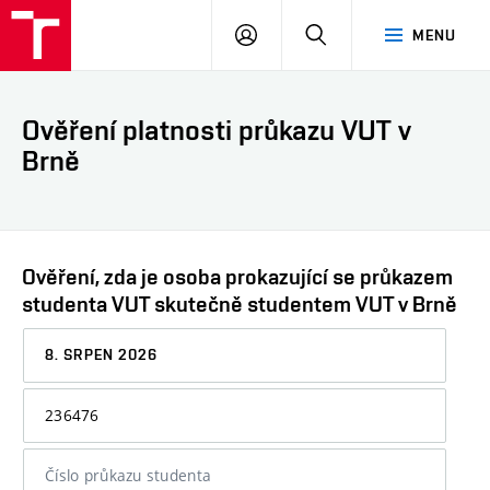
VUT
PŘIHLÁSIT
HLEDAT
MENU
SE
Ověření platnosti průkazu VUT v
Brně
Ověření, zda je osoba prokazující se průkazem
studenta VUT skutečně studentem VUT v Brně
Datum,
ke
kterému
Osobní
chcete
číslo
informaci
nebo
ověřit
číslo