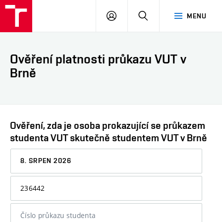
VUT
PŘIHLÁSIT
HLEDAT
MENU
SE
Ověření platnosti průkazu VUT v
Brně
Ověření, zda je osoba prokazující se průkazem
studenta VUT skutečně studentem VUT v Brně
Datum,
ke
kterému
Osobní
chcete
číslo
informaci
nebo
ověřit
číslo