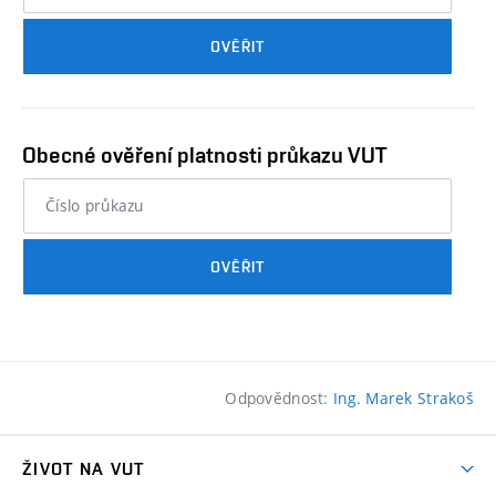
průkazu
OVĚŘIT
studenta…
Obecné ověření platnosti průkazu VUT
nebo
číslo
průkazu
OVĚŘIT
studenta…
Odpovědnost:
Ing. Marek Strakoš
ŽIVOT NA VUT