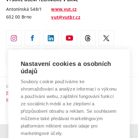
Vyznamenání
Projekty ze strukturálních fondů
Antonínská 548/1
www.vut.cz
Organizační struktura
602 00 Brno
vut@vutbr.cz
Specifický výzkum
Úřední deska
Ochrana osobních údajů
(externí
Pracovní příležitosti
odkaz)
Nastavení cookies a osobních
Podpora a rozvoj zaměstnanců a studujících
údajů
Rovné příležitosti
Soubory cookie používáme ke
Copyright © 2026 VUT
Sociální bezpečí
shromažďování a analýze informací o výkonu
Prohlášení o přístupnosti
a používání webu, zajištění fungování funkcí
HR Award
Informace o používání cookies
ze sociálních médií a ke zlepšení a
přizpůsobení obsahu a reklam. Se souhlasem
Kontakty
můžeme také předávat marketingovým
Pro média
platformám některé osobní údaje pro
marketingové účely.
(externí
Absolventi