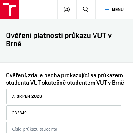
VUT
PŘIHLÁSIT
HLEDAT
MENU
SE
Ověření platnosti průkazu VUT v
Brně
Ověření, zda je osoba prokazující se průkazem
studenta VUT skutečně studentem VUT v Brně
Datum,
ke
kterému
Osobní
chcete
číslo
informaci
nebo
ověřit
číslo