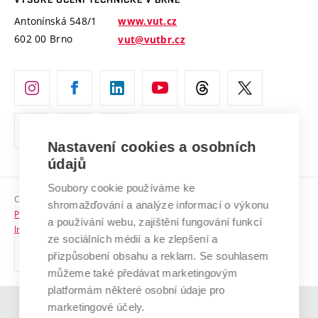
Vyznamenání
Projekty ze strukturálních fondů
Antonínská 548/1
www.vut.cz
Organizační struktura
602 00 Brno
vut@vutbr.cz
Specifický výzkum
Úřední deska
Ochrana osobních údajů
(externí
Pracovní příležitosti
odkaz)
Nastavení cookies a osobních
Podpora a rozvoj zaměstnanců a studujících
údajů
Rovné příležitosti
Soubory cookie používáme ke
Copyright © 2026 VUT
Sociální bezpečí
shromažďování a analýze informací o výkonu
Prohlášení o přístupnosti
a používání webu, zajištění fungování funkcí
HR Award
Informace o používání cookies
ze sociálních médií a ke zlepšení a
přizpůsobení obsahu a reklam. Se souhlasem
Kontakty
můžeme také předávat marketingovým
Pro média
platformám některé osobní údaje pro
marketingové účely.
(externí
Absolventi