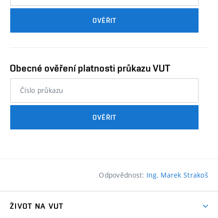
průkazu
OVĚŘIT
studenta…
Obecné ověření platnosti průkazu VUT
nebo
číslo
průkazu
OVĚŘIT
studenta…
Odpovědnost:
Ing. Marek Strakoš
ŽIVOT NA VUT