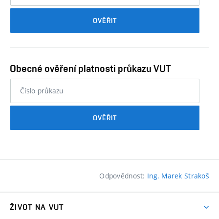
průkazu
OVĚŘIT
studenta…
Obecné ověření platnosti průkazu VUT
nebo
číslo
průkazu
OVĚŘIT
studenta…
Odpovědnost:
Ing. Marek Strakoš
ŽIVOT NA VUT