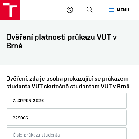
VUT
PŘIHLÁSIT
HLEDAT
MENU
SE
Ověření platnosti průkazu VUT v
Brně
Ověření, zda je osoba prokazující se průkazem
studenta VUT skutečně studentem VUT v Brně
Datum,
ke
kterému
Osobní
chcete
číslo
informaci
nebo
ověřit
číslo