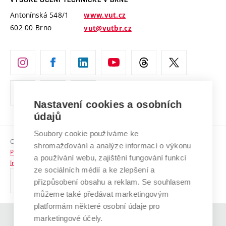
Vyznamenání
Projekty ze strukturálních fondů
Antonínská 548/1
www.vut.cz
Organizační struktura
602 00 Brno
vut@vutbr.cz
Specifický výzkum
Úřední deska
Ochrana osobních údajů
(externí
Pracovní příležitosti
odkaz)
Nastavení cookies a osobních
Podpora a rozvoj zaměstnanců a studujících
údajů
Rovné příležitosti
Soubory cookie používáme ke
Copyright © 2026 VUT
Sociální bezpečí
shromažďování a analýze informací o výkonu
Prohlášení o přístupnosti
a používání webu, zajištění fungování funkcí
HR Award
Informace o používání cookies
ze sociálních médií a ke zlepšení a
přizpůsobení obsahu a reklam. Se souhlasem
Kontakty
můžeme také předávat marketingovým
Pro média
platformám některé osobní údaje pro
marketingové účely.
(externí
Absolventi