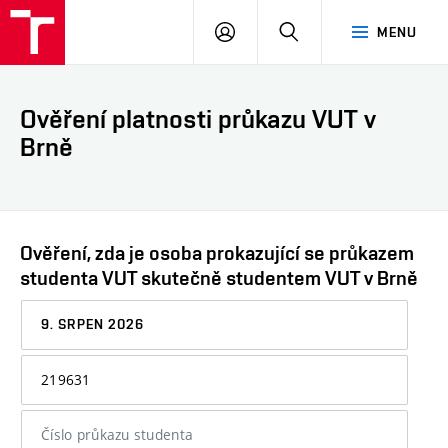
VUT
PŘIHLÁSIT
HLEDAT
MENU
SE
Ověření platnosti průkazu VUT v
Brně
Ověření, zda je osoba prokazující se průkazem
studenta VUT skutečně studentem VUT v Brně
Datum,
ke
kterému
Osobní
chcete
číslo
informaci
nebo
ověřit
číslo