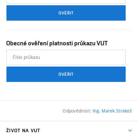
průkazu
OVĚŘIT
studenta…
Obecné ověření platnosti průkazu VUT
nebo
číslo
průkazu
OVĚŘIT
studenta…
Odpovědnost:
Ing. Marek Strakoš
ŽIVOT NA VUT