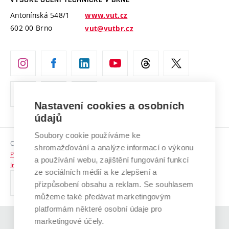
Vyznamenání
Projekty ze strukturálních fondů
Antonínská 548/1
www.vut.cz
Organizační struktura
602 00 Brno
vut@vutbr.cz
Specifický výzkum
Úřední deska
Ochrana osobních údajů
(externí
Pracovní příležitosti
odkaz)
Nastavení cookies a osobních
Podpora a rozvoj zaměstnanců a studujících
údajů
Rovné příležitosti
Soubory cookie používáme ke
Copyright © 2026 VUT
Sociální bezpečí
shromažďování a analýze informací o výkonu
Prohlášení o přístupnosti
a používání webu, zajištění fungování funkcí
HR Award
Informace o používání cookies
ze sociálních médií a ke zlepšení a
přizpůsobení obsahu a reklam. Se souhlasem
Kontakty
můžeme také předávat marketingovým
Pro média
platformám některé osobní údaje pro
marketingové účely.
(externí
Absolventi