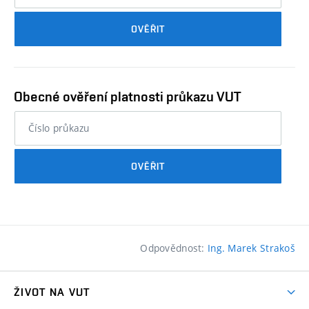
průkazu
OVĚŘIT
studenta…
Obecné ověření platnosti průkazu VUT
nebo
číslo
průkazu
OVĚŘIT
studenta…
Odpovědnost:
Ing. Marek Strakoš
ŽIVOT NA VUT