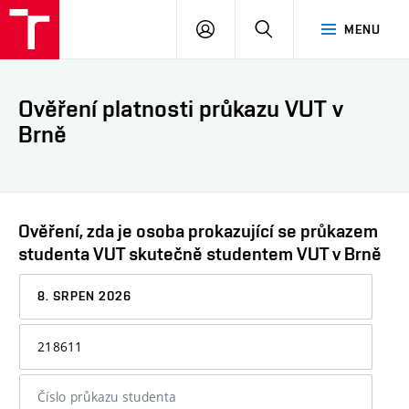
VUT
PŘIHLÁSIT
HLEDAT
MENU
SE
Ověření platnosti průkazu VUT v
Brně
Ověření, zda je osoba prokazující se průkazem
studenta VUT skutečně studentem VUT v Brně
Datum,
ke
kterému
Osobní
chcete
číslo
informaci
nebo
ověřit
číslo