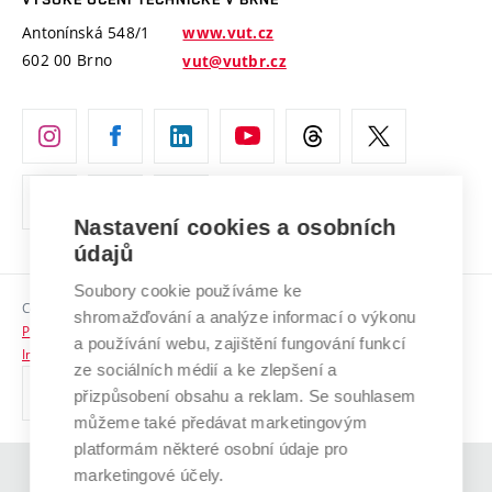
Vyznamenání
Projekty ze strukturálních fondů
Antonínská 548/1
www.vut.cz
Organizační struktura
602 00 Brno
vut@vutbr.cz
Specifický výzkum
Úřední deska
Ochrana osobních údajů
(externí
Pracovní příležitosti
odkaz)
Nastavení cookies a osobních
Podpora a rozvoj zaměstnanců a studujících
údajů
Rovné příležitosti
Soubory cookie používáme ke
Copyright © 2026 VUT
Sociální bezpečí
shromažďování a analýze informací o výkonu
Prohlášení o přístupnosti
a používání webu, zajištění fungování funkcí
HR Award
Informace o používání cookies
ze sociálních médií a ke zlepšení a
přizpůsobení obsahu a reklam. Se souhlasem
Kontakty
můžeme také předávat marketingovým
Pro média
platformám některé osobní údaje pro
marketingové účely.
(externí
Absolventi