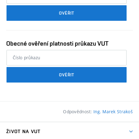
průkazu
OVĚŘIT
studenta…
Obecné ověření platnosti průkazu VUT
nebo
číslo
průkazu
OVĚŘIT
studenta…
Odpovědnost:
Ing. Marek Strakoš
ŽIVOT NA VUT