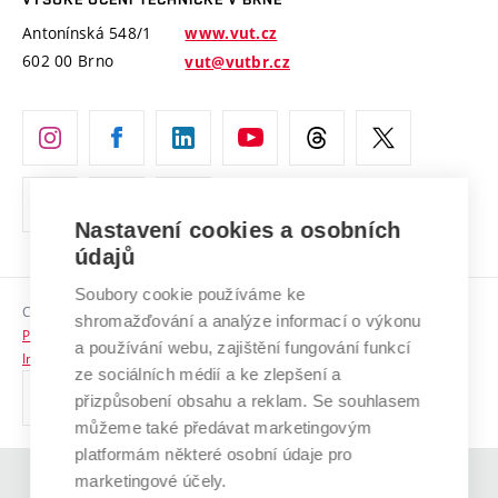
Vyznamenání
Projekty ze strukturálních fondů
Antonínská 548/1
www.vut.cz
Organizační struktura
602 00 Brno
vut@vutbr.cz
Specifický výzkum
Úřední deska
Ochrana osobních údajů
(externí
Pracovní příležitosti
odkaz)
Nastavení cookies a osobních
Podpora a rozvoj zaměstnanců a studujících
údajů
Rovné příležitosti
Soubory cookie používáme ke
Copyright © 2026 VUT
Sociální bezpečí
shromažďování a analýze informací o výkonu
Prohlášení o přístupnosti
a používání webu, zajištění fungování funkcí
HR Award
Informace o používání cookies
ze sociálních médií a ke zlepšení a
přizpůsobení obsahu a reklam. Se souhlasem
Kontakty
můžeme také předávat marketingovým
Pro média
platformám některé osobní údaje pro
marketingové účely.
(externí
Absolventi