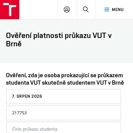
VUT
PŘIHLÁSIT
HLEDAT
MENU
SE
Ověření platnosti průkazu VUT v
Brně
Ověření, zda je osoba prokazující se průkazem
studenta VUT skutečně studentem VUT v Brně
Datum,
ke
kterému
Osobní
chcete
číslo
informaci
nebo
ověřit
číslo