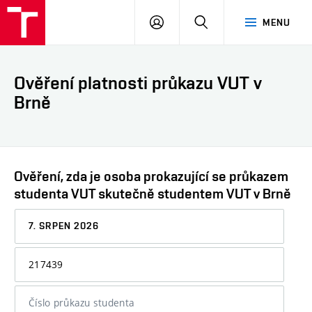
VUT
PŘIHLÁSIT
HLEDAT
MENU
SE
Ověření platnosti průkazu VUT v
Brně
Ověření, zda je osoba prokazující se průkazem
studenta VUT skutečně studentem VUT v Brně
Datum,
ke
kterému
Osobní
chcete
číslo
informaci
nebo
ověřit
číslo