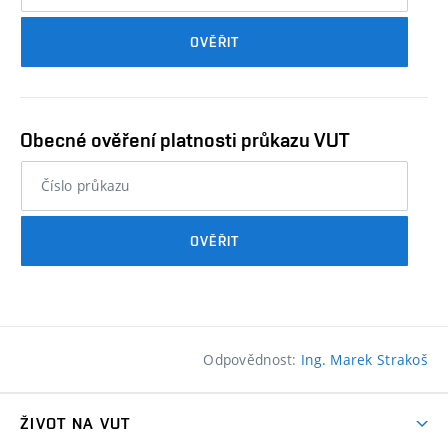
průkazu
OVĚŘIT
studenta…
Obecné ověření platnosti průkazu VUT
nebo
číslo
průkazu
OVĚŘIT
studenta…
Odpovědnost:
Ing. Marek Strakoš
ŽIVOT NA VUT