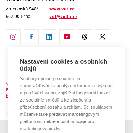
Vyznamenání
Projekty ze strukturálních fondů
Antonínská 548/1
www.vut.cz
Organizační struktura
602 00 Brno
vut@vutbr.cz
Specifický výzkum
Úřední deska
Ochrana osobních údajů
(externí
Pracovní příležitosti
odkaz)
Nastavení cookies a osobních
Podpora a rozvoj zaměstnanců a studujících
údajů
Rovné příležitosti
Soubory cookie používáme ke
Copyright © 2026 VUT
Sociální bezpečí
shromažďování a analýze informací o výkonu
Prohlášení o přístupnosti
a používání webu, zajištění fungování funkcí
HR Award
Informace o používání cookies
ze sociálních médií a ke zlepšení a
přizpůsobení obsahu a reklam. Se souhlasem
Kontakty
můžeme také předávat marketingovým
Pro média
platformám některé osobní údaje pro
marketingové účely.
(externí
Absolventi