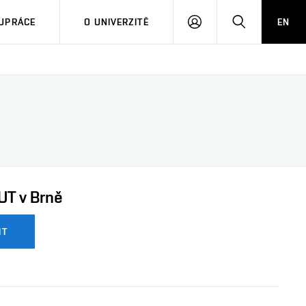
PŘIHLÁSIT
HLEDAT
UPRÁCE
O UNIVERZITĚ
EN
SE
UT v Brně
IT