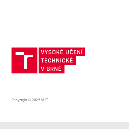
Vysoké
učení
technické
v
Brně
Copyright © 2026 VUT