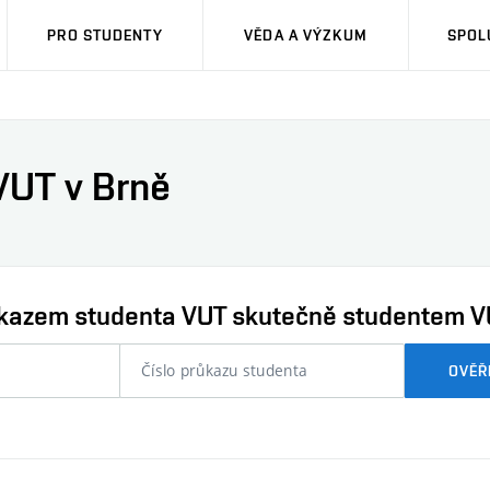
PRO STUDENTY
VĚDA A VÝZKUM
SPOL
VUT v Brně
průkazem studenta VUT skutečně studentem V
nebo
OVĚŘ
číslo
průkazu
studenta…