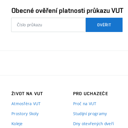
ověřit
Obecné ověření platnosti průkazu VUT
nebo
OVĚŘIT
číslo
průkazu
studenta…
ŽIVOT NA VUT
PRO UCHAZEČE
Atmosféra VUT
Proč na VUT
Prostory školy
Studijní programy
Koleje
Dny otevřených dveří