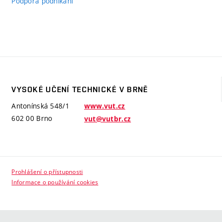
Podpora podnikání
VYSOKÉ UČENÍ TECHNICKÉ V BRNĚ
Antonínská 548/1
www.vut.cz
602 00 Brno
vut@vutbr.cz
Prohlášení o přístupnosti
Informace o používání cookies