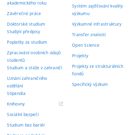
akademického roku
Systém zajišťování kvality
Závěrečné práce
výzkumu
Doktorské studium
Výzkumné infrastruktury
Studijní předpisy
Transfer znalostí
Poplatky za studium
Open Science
Zpracování osobních údajů
Projekty
studentů
Projekty ze strukturálních
Studium a stáže v zahraničí
fondů
Uznání zahraničního
Specifický výzkum
vzdělání
Stipendia
(externí
Knihovny
odkaz)
Sociální bezpečí
Studium bez bariér