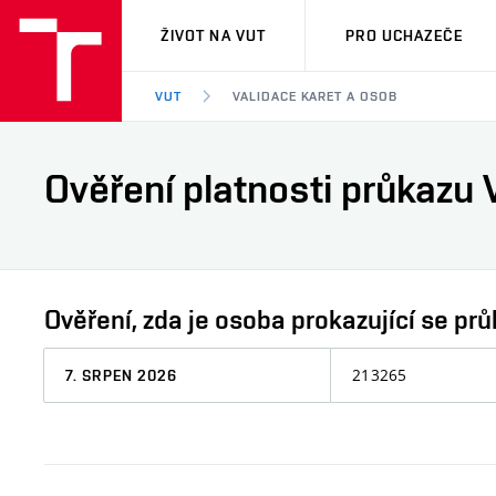
VUT
ŽIVOT NA VUT
PRO UCHAZEČE
VUT
VALIDACE KARET A OSOB
Ověření platnosti průkazu 
Ověření, zda je osoba prokazující se 
Datum,
Osobní
ke
číslo
kterému
chcete
informaci