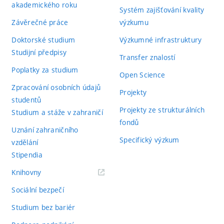
akademického roku
Systém zajišťování kvality
Závěrečné práce
výzkumu
Doktorské studium
Výzkumné infrastruktury
Studijní předpisy
Transfer znalostí
Poplatky za studium
Open Science
Zpracování osobních údajů
Projekty
studentů
Projekty ze strukturálních
Studium a stáže v zahraničí
fondů
Uznání zahraničního
Specifický výzkum
vzdělání
Stipendia
(externí
Knihovny
odkaz)
Sociální bezpečí
Studium bez bariér