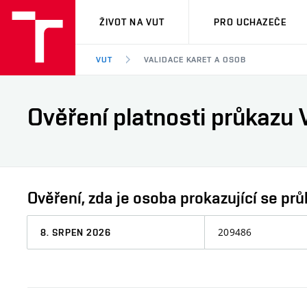
VUT
ŽIVOT NA VUT
PRO UCHAZEČE
VUT
VALIDACE KARET A OSOB
Ověření platnosti průkazu 
Ověření, zda je osoba prokazující se 
Datum,
Osobní
ke
číslo
kterému
chcete
informaci