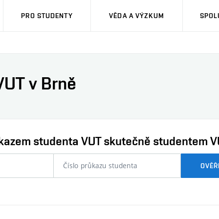
PRO STUDENTY
VĚDA A VÝZKUM
SPOL
VUT v Brně
průkazem studenta VUT skutečně studentem V
nebo
OVĚŘ
číslo
průkazu
studenta…