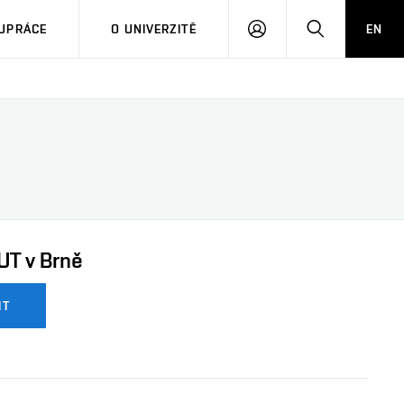
PŘIHLÁSIT
HLEDAT
UPRÁCE
O UNIVERZITĚ
EN
SE
UT v Brně
IT