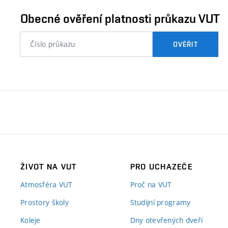
ověřit
Obecné ověření platnosti průkazu VUT
nebo
OVĚŘIT
číslo
průkazu
studenta…
ŽIVOT NA VUT
PRO UCHAZEČE
Atmosféra VUT
Proč na VUT
Prostory školy
Studijní programy
Koleje
Dny otevřených dveří