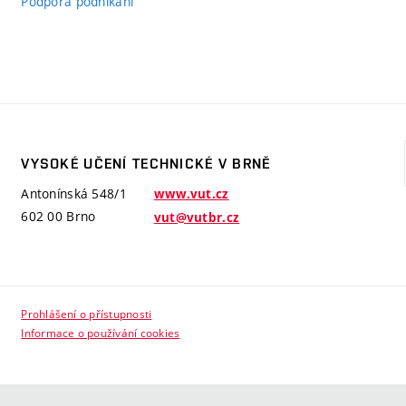
Podpora podnikání
VYSOKÉ UČENÍ TECHNICKÉ V BRNĚ
Antonínská 548/1
www.vut.cz
602 00 Brno
vut@vutbr.cz
Prohlášení o přístupnosti
Informace o používání cookies