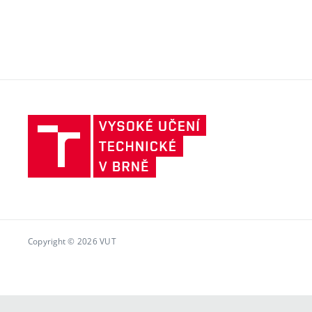
Vysoké
učení
technické
v
Brně
Copyright © 2026 VUT