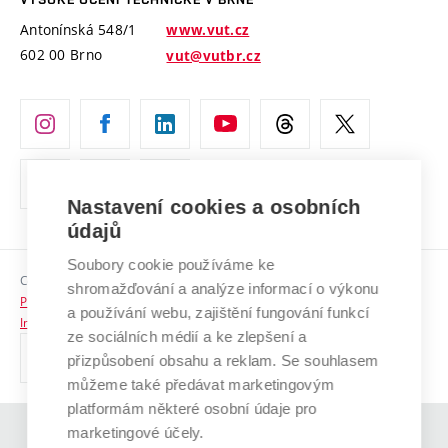
Vyznamenání
Projekty ze strukturálních fondů
Antonínská 548/1
www.vut.cz
Organizační struktura
602 00 Brno
vut@vutbr.cz
Specifický výzkum
Úřední deska
Ochrana osobních údajů
(externí
Pracovní příležitosti
odkaz)
Nastavení cookies a osobních
Podpora a rozvoj zaměstnanců a studujících
údajů
Rovné příležitosti
Soubory cookie používáme ke
Copyright © 2026 VUT
Sociální bezpečí
shromažďování a analýze informací o výkonu
Prohlášení o přístupnosti
a používání webu, zajištění fungování funkcí
HR Award
Informace o používání cookies
ze sociálních médií a ke zlepšení a
přizpůsobení obsahu a reklam. Se souhlasem
Kontakty
můžeme také předávat marketingovým
Pro média
platformám některé osobní údaje pro
marketingové účely.
(externí
Absolventi