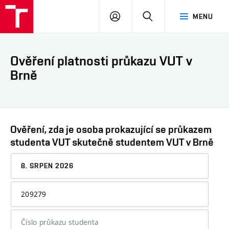
VUT
PŘIHLÁSIT
HLEDAT
MENU
SE
Ověření platnosti průkazu VUT v
Brně
Ověření, zda je osoba prokazující se průkazem
studenta VUT skutečně studentem VUT v Brně
Datum,
ke
kterému
Osobní
chcete
číslo
informaci
nebo
ověřit
číslo