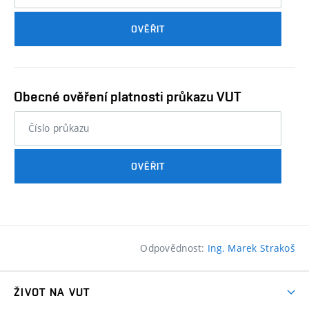
průkazu
OVĚŘIT
studenta…
Obecné ověření platnosti průkazu VUT
nebo
číslo
průkazu
OVĚŘIT
studenta…
Odpovědnost:
Ing. Marek Strakoš
ŽIVOT NA VUT