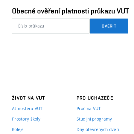
ověřit
Obecné ověření platnosti průkazu VUT
nebo
OVĚŘIT
číslo
průkazu
studenta…
ŽIVOT NA VUT
PRO UCHAZEČE
Atmosféra VUT
Proč na VUT
Prostory školy
Studijní programy
Koleje
Dny otevřených dveří