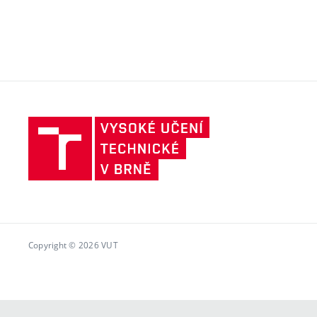
Vysoké
učení
technické
v
Brně
Copyright © 2026 VUT