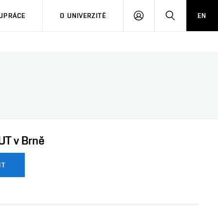
PŘIHLÁSIT
HLEDAT
UPRÁCE
O UNIVERZITĚ
EN
SE
UT v Brně
IT