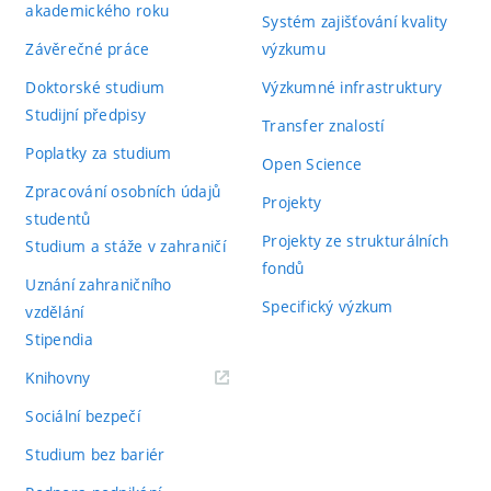
akademického roku
Systém zajišťování kvality
Závěrečné práce
výzkumu
Doktorské studium
Výzkumné infrastruktury
Studijní předpisy
Transfer znalostí
Poplatky za studium
Open Science
Zpracování osobních údajů
Projekty
studentů
Projekty ze strukturálních
Studium a stáže v zahraničí
fondů
Uznání zahraničního
Specifický výzkum
vzdělání
Stipendia
(externí
Knihovny
odkaz)
Sociální bezpečí
Studium bez bariér