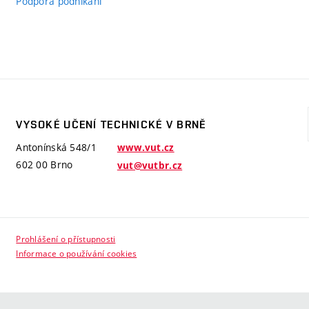
Podpora podnikání
VYSOKÉ UČENÍ TECHNICKÉ V BRNĚ
Antonínská 548/1
www.vut.cz
602 00 Brno
vut@vutbr.cz
Prohlášení o přístupnosti
Informace o používání cookies