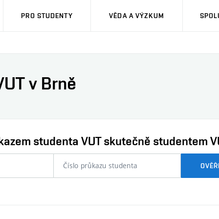
PRO STUDENTY
VĚDA A VÝZKUM
SPOL
VUT v Brně
průkazem studenta VUT skutečně studentem V
nebo
OVĚŘ
číslo
průkazu
studenta…