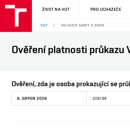
VUT
ŽIVOT NA VUT
PRO UCHAZEČE
VUT
VALIDACE KARET A OSOB
Ověření platnosti průkazu 
Ověření, zda je osoba prokazující se 
Datum,
Osobní
ke
číslo
kterému
chcete
informaci