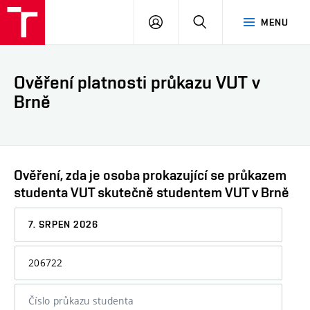
VUT
PŘIHLÁSIT
HLEDAT
MENU
SE
Ověření platnosti průkazu VUT v
Brně
Ověření, zda je osoba prokazující se průkazem
studenta VUT skutečně studentem VUT v Brně
Datum,
ke
kterému
Osobní
chcete
číslo
informaci
nebo
ověřit
číslo