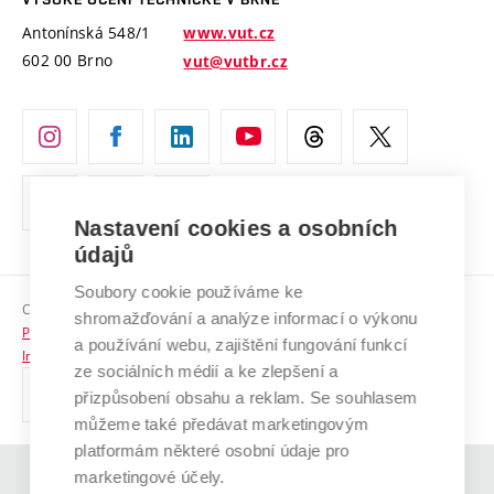
Vyznamenání
Projekty ze strukturálních fondů
Antonínská 548/1
www.vut.cz
Organizační struktura
602 00 Brno
vut@vutbr.cz
Specifický výzkum
Úřední deska
Ochrana osobních údajů
(externí
Pracovní příležitosti
odkaz)
Nastavení cookies a osobních
Podpora a rozvoj zaměstnanců a studujících
údajů
Rovné příležitosti
Soubory cookie používáme ke
Copyright © 2026 VUT
Sociální bezpečí
shromažďování a analýze informací o výkonu
Prohlášení o přístupnosti
a používání webu, zajištění fungování funkcí
HR Award
Informace o používání cookies
ze sociálních médií a ke zlepšení a
přizpůsobení obsahu a reklam. Se souhlasem
Kontakty
můžeme také předávat marketingovým
Pro média
platformám některé osobní údaje pro
marketingové účely.
(externí
Absolventi