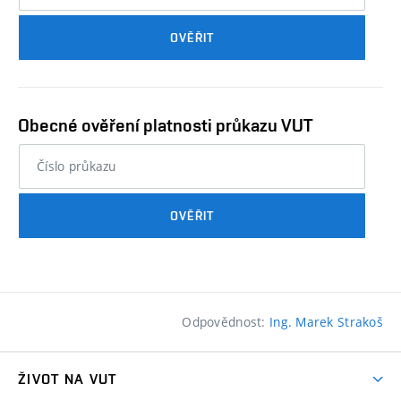
průkazu
OVĚŘIT
studenta…
Obecné ověření platnosti průkazu VUT
nebo
číslo
průkazu
OVĚŘIT
studenta…
Odpovědnost:
Ing. Marek Strakoš
ŽIVOT NA VUT