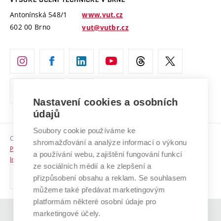
Vyznamenání
Projekty ze strukturálních fondů
Antonínská 548/1
www.vut.cz
Organizační struktura
602 00 Brno
vut@vutbr.cz
Specifický výzkum
Úřední deska
Ochrana osobních údajů
(externí
Pracovní příležitosti
odkaz)
Nastavení cookies a osobních
Podpora a rozvoj zaměstnanců a studujících
údajů
Rovné příležitosti
Soubory cookie používáme ke
Copyright © 2026 VUT
Sociální bezpečí
shromažďování a analýze informací o výkonu
Prohlášení o přístupnosti
a používání webu, zajištění fungování funkcí
HR Award
Informace o používání cookies
ze sociálních médií a ke zlepšení a
přizpůsobení obsahu a reklam. Se souhlasem
Kontakty
můžeme také předávat marketingovým
Pro média
platformám některé osobní údaje pro
marketingové účely.
(externí
Absolventi