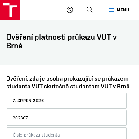
VUT
PŘIHLÁSIT
HLEDAT
MENU
SE
Ověření platnosti průkazu VUT v
Brně
Ověření, zda je osoba prokazující se průkazem
studenta VUT skutečně studentem VUT v Brně
Datum,
ke
kterému
Osobní
chcete
číslo
informaci
nebo
ověřit
číslo