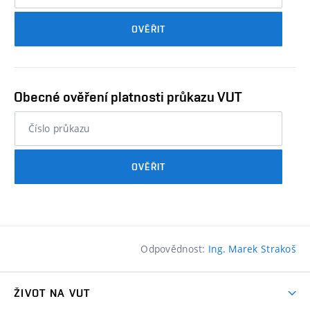
průkazu
OVĚŘIT
studenta…
Obecné ověření platnosti průkazu VUT
nebo
číslo
průkazu
OVĚŘIT
studenta…
Odpovědnost:
Ing. Marek Strakoš
ŽIVOT NA VUT