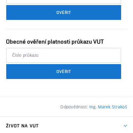
průkazu
OVĚŘIT
studenta…
Obecné ověření platnosti průkazu VUT
nebo
číslo
průkazu
OVĚŘIT
studenta…
Odpovědnost:
Ing. Marek Strakoš
ŽIVOT NA VUT