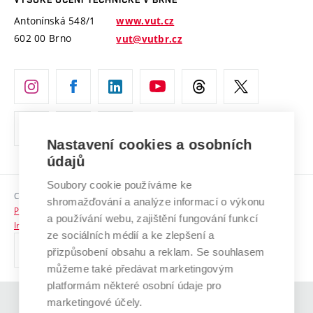
Vyznamenání
Projekty ze strukturálních fondů
Antonínská 548/1
www.vut.cz
Organizační struktura
602 00 Brno
vut@vutbr.cz
Specifický výzkum
Úřední deska
Ochrana osobních údajů
(externí
Pracovní příležitosti
odkaz)
Nastavení cookies a osobních
Podpora a rozvoj zaměstnanců a studujících
údajů
Rovné příležitosti
Soubory cookie používáme ke
Copyright © 2026 VUT
Sociální bezpečí
shromažďování a analýze informací o výkonu
Prohlášení o přístupnosti
a používání webu, zajištění fungování funkcí
HR Award
Informace o používání cookies
ze sociálních médií a ke zlepšení a
přizpůsobení obsahu a reklam. Se souhlasem
Kontakty
můžeme také předávat marketingovým
Pro média
platformám některé osobní údaje pro
marketingové účely.
(externí
Absolventi