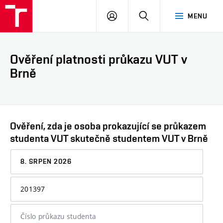
VUT
PŘIHLÁSIT
HLEDAT
MENU
SE
Ověření platnosti průkazu VUT v
Brně
Ověření, zda je osoba prokazující se průkazem
studenta VUT skutečně studentem VUT v Brně
Datum,
ke
kterému
Osobní
chcete
číslo
informaci
nebo
ověřit
číslo