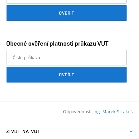
průkazu
OVĚŘIT
studenta…
Obecné ověření platnosti průkazu VUT
nebo
číslo
průkazu
OVĚŘIT
studenta…
Odpovědnost:
Ing. Marek Strakoš
ŽIVOT NA VUT