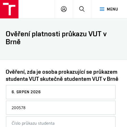
VUT
PŘIHLÁSIT
HLEDAT
MENU
SE
Ověření platnosti průkazu VUT v
Brně
Ověření, zda je osoba prokazující se průkazem
studenta VUT skutečně studentem VUT v Brně
Datum,
ke
kterému
Osobní
chcete
číslo
informaci
nebo
ověřit
číslo