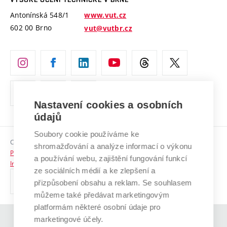
Vyznamenání
Projekty ze strukturálních fondů
Antonínská 548/1
www.vut.cz
Organizační struktura
602 00 Brno
vut@vutbr.cz
Specifický výzkum
Úřední deska
Ochrana osobních údajů
(externí
Pracovní příležitosti
odkaz)
Nastavení cookies a osobních
Podpora a rozvoj zaměstnanců a studujících
údajů
Rovné příležitosti
Soubory cookie používáme ke
Copyright © 2026 VUT
Sociální bezpečí
shromažďování a analýze informací o výkonu
Prohlášení o přístupnosti
a používání webu, zajištění fungování funkcí
HR Award
Informace o používání cookies
ze sociálních médií a ke zlepšení a
přizpůsobení obsahu a reklam. Se souhlasem
Kontakty
můžeme také předávat marketingovým
Pro média
platformám některé osobní údaje pro
marketingové účely.
(externí
Absolventi