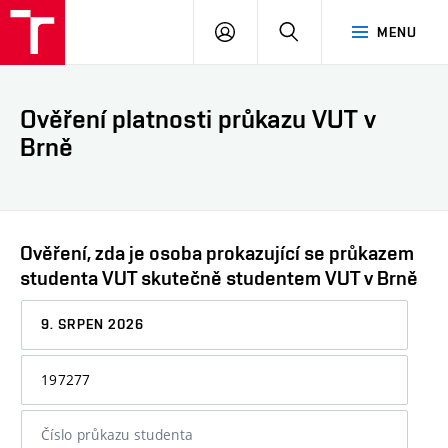
VUT
PŘIHLÁSIT
HLEDAT
MENU
SE
Ověření platnosti průkazu VUT v
Brně
Ověření, zda je osoba prokazující se průkazem
studenta VUT skutečně studentem VUT v Brně
Datum,
ke
kterému
Osobní
chcete
číslo
informaci
nebo
ověřit
číslo