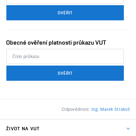
průkazu
OVĚŘIT
studenta…
Obecné ověření platnosti průkazu VUT
nebo
číslo
průkazu
OVĚŘIT
studenta…
Odpovědnost:
Ing. Marek Strakoš
ŽIVOT NA VUT