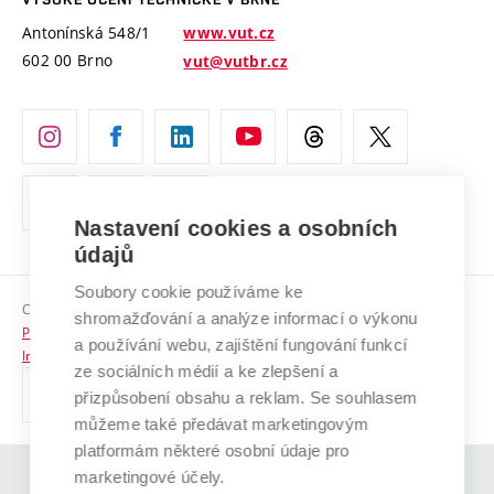
Vyznamenání
Projekty ze strukturálních fondů
Antonínská 548/1
www.vut.cz
Organizační struktura
602 00 Brno
vut@vutbr.cz
Specifický výzkum
Úřední deska
Ochrana osobních údajů
(externí
Pracovní příležitosti
odkaz)
Nastavení cookies a osobních
Podpora a rozvoj zaměstnanců a studujících
údajů
Rovné příležitosti
Soubory cookie používáme ke
Copyright © 2026 VUT
Sociální bezpečí
shromažďování a analýze informací o výkonu
Prohlášení o přístupnosti
a používání webu, zajištění fungování funkcí
HR Award
Informace o používání cookies
ze sociálních médií a ke zlepšení a
přizpůsobení obsahu a reklam. Se souhlasem
Kontakty
můžeme také předávat marketingovým
Pro média
platformám některé osobní údaje pro
marketingové účely.
(externí
Absolventi