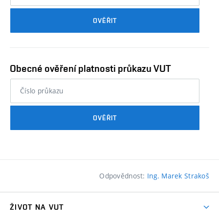
průkazu
OVĚŘIT
studenta…
Obecné ověření platnosti průkazu VUT
nebo
číslo
průkazu
OVĚŘIT
studenta…
Odpovědnost:
Ing. Marek Strakoš
ŽIVOT NA VUT