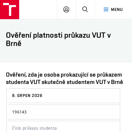
VUT
PŘIHLÁSIT
HLEDAT
MENU
SE
Ověření platnosti průkazu VUT v
Brně
Ověření, zda je osoba prokazující se průkazem
studenta VUT skutečně studentem VUT v Brně
Datum,
ke
kterému
Osobní
chcete
číslo
informaci
nebo
ověřit
číslo