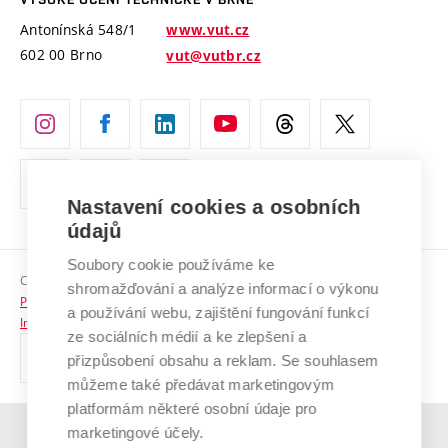
Vyznamenání
Projekty ze strukturálních fondů
Antonínská 548/1
www.vut.cz
Organizační struktura
602 00 Brno
vut@vutbr.cz
Specifický výzkum
Úřední deska
Ochrana osobních údajů
(externí
Pracovní příležitosti
odkaz)
Nastavení cookies a osobních
Podpora a rozvoj zaměstnanců a studujících
údajů
Rovné příležitosti
Soubory cookie používáme ke
Copyright © 2026 VUT
Sociální bezpečí
shromažďování a analýze informací o výkonu
Prohlášení o přístupnosti
a používání webu, zajištění fungování funkcí
HR Award
Informace o používání cookies
ze sociálních médií a ke zlepšení a
přizpůsobení obsahu a reklam. Se souhlasem
Kontakty
můžeme také předávat marketingovým
Pro média
platformám některé osobní údaje pro
marketingové účely.
(externí
Absolventi