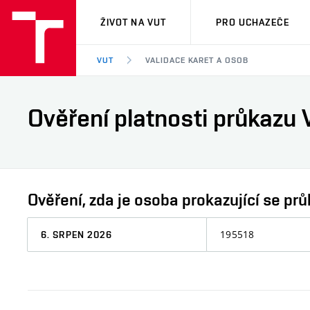
VUT
ŽIVOT NA VUT
PRO UCHAZEČE
VUT
VALIDACE KARET A OSOB
Ověření platnosti průkazu 
Ověření, zda je osoba prokazující se 
Datum,
Osobní
ke
číslo
kterému
chcete
informaci