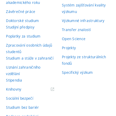
akademického roku
Systém zajišťování kvality
Závěrečné práce
výzkumu
Doktorské studium
Výzkumné infrastruktury
Studijní předpisy
Transfer znalostí
Poplatky za studium
Open Science
Zpracování osobních údajů
Projekty
studentů
Projekty ze strukturálních
Studium a stáže v zahraničí
fondů
Uznání zahraničního
Specifický výzkum
vzdělání
Stipendia
(externí
Knihovny
odkaz)
Sociální bezpečí
Studium bez bariér