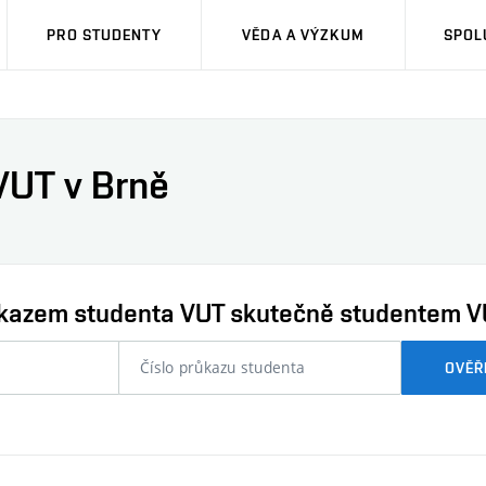
PRO STUDENTY
VĚDA A VÝZKUM
SPOL
VUT v Brně
průkazem studenta VUT skutečně studentem V
nebo
OVĚŘ
číslo
průkazu
studenta…