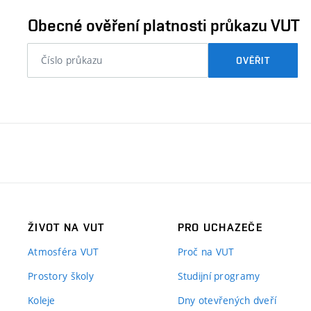
ověřit
Obecné ověření platnosti průkazu VUT
nebo
OVĚŘIT
číslo
průkazu
studenta…
ŽIVOT NA VUT
PRO UCHAZEČE
Atmosféra VUT
Proč na VUT
Prostory školy
Studijní programy
Koleje
Dny otevřených dveří