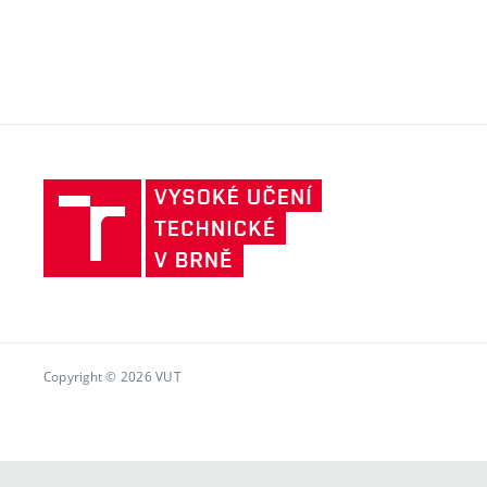
Vysoké
učení
technické
v
Brně
Copyright © 2026 VUT