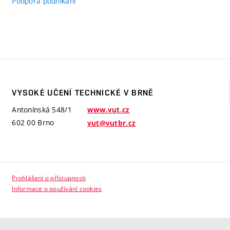
Podpora podnikání
VYSOKÉ UČENÍ TECHNICKÉ V BRNĚ
Antonínská 548/1
www.vut.cz
602 00 Brno
vut@vutbr.cz
Prohlášení o přístupnosti
Informace o používání cookies