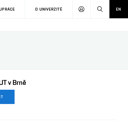
PŘIHLÁSIT
HLEDAT
UPRÁCE
O UNIVERZITĚ
EN
SE
UT v Brně
IT