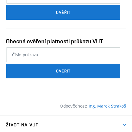
průkazu
OVĚŘIT
studenta…
Obecné ověření platnosti průkazu VUT
nebo
číslo
průkazu
OVĚŘIT
studenta…
Odpovědnost:
Ing. Marek Strakoš
ŽIVOT NA VUT