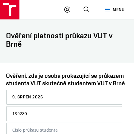
VUT
PŘIHLÁSIT
HLEDAT
MENU
SE
Ověření platnosti průkazu VUT v
Brně
Ověření, zda je osoba prokazující se průkazem
studenta VUT skutečně studentem VUT v Brně
Datum,
ke
kterému
Osobní
chcete
číslo
informaci
nebo
ověřit
číslo