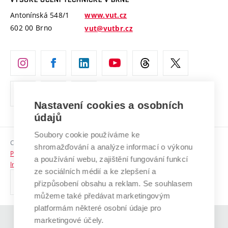
Vyznamenání
Projekty ze strukturálních fondů
Antonínská 548/1
www.vut.cz
Organizační struktura
602 00 Brno
vut@vutbr.cz
Specifický výzkum
Úřední deska
Ochrana osobních údajů
(externí
Pracovní příležitosti
odkaz)
Nastavení cookies a osobních
Podpora a rozvoj zaměstnanců a studujících
údajů
Rovné příležitosti
Soubory cookie používáme ke
Copyright © 2026 VUT
Sociální bezpečí
shromažďování a analýze informací o výkonu
Prohlášení o přístupnosti
a používání webu, zajištění fungování funkcí
HR Award
Informace o používání cookies
ze sociálních médií a ke zlepšení a
přizpůsobení obsahu a reklam. Se souhlasem
Kontakty
můžeme také předávat marketingovým
Pro média
platformám některé osobní údaje pro
marketingové účely.
(externí
Absolventi