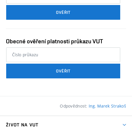
průkazu
OVĚŘIT
studenta…
Obecné ověření platnosti průkazu VUT
nebo
číslo
průkazu
OVĚŘIT
studenta…
Odpovědnost:
Ing. Marek Strakoš
ŽIVOT NA VUT