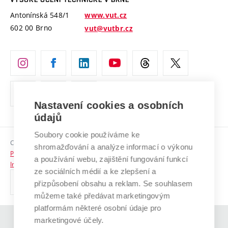
Vyznamenání
Projekty ze strukturálních fondů
Antonínská 548/1
www.vut.cz
Organizační struktura
602 00 Brno
vut@vutbr.cz
Specifický výzkum
Úřední deska
Ochrana osobních údajů
(externí
Pracovní příležitosti
odkaz)
Nastavení cookies a osobních
Podpora a rozvoj zaměstnanců a studujících
údajů
Rovné příležitosti
Soubory cookie používáme ke
Copyright © 2026 VUT
Sociální bezpečí
shromažďování a analýze informací o výkonu
Prohlášení o přístupnosti
a používání webu, zajištění fungování funkcí
HR Award
Informace o používání cookies
ze sociálních médií a ke zlepšení a
přizpůsobení obsahu a reklam. Se souhlasem
Kontakty
můžeme také předávat marketingovým
Pro média
platformám některé osobní údaje pro
marketingové účely.
(externí
Absolventi