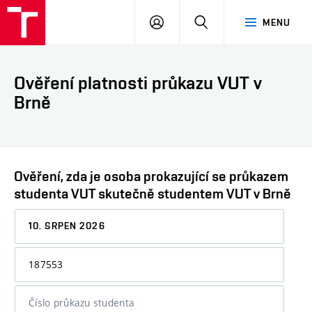
VUT
PŘIHLÁSIT
HLEDAT
MENU
SE
Ověření platnosti průkazu VUT v
Brně
Ověření, zda je osoba prokazující se průkazem
studenta VUT skutečně studentem VUT v Brně
Datum,
ke
kterému
Osobní
chcete
číslo
informaci
nebo
ověřit
číslo