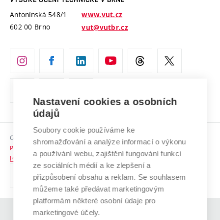
Vyznamenání
Projekty ze strukturálních fondů
Antonínská 548/1
www.vut.cz
Organizační struktura
602 00 Brno
vut@vutbr.cz
Specifický výzkum
Úřední deska
Ochrana osobních údajů
(externí
Pracovní příležitosti
odkaz)
Nastavení cookies a osobních
Podpora a rozvoj zaměstnanců a studujících
údajů
Rovné příležitosti
Soubory cookie používáme ke
Copyright © 2026 VUT
Sociální bezpečí
shromažďování a analýze informací o výkonu
Prohlášení o přístupnosti
a používání webu, zajištění fungování funkcí
HR Award
Informace o používání cookies
ze sociálních médií a ke zlepšení a
přizpůsobení obsahu a reklam. Se souhlasem
Kontakty
můžeme také předávat marketingovým
Pro média
platformám některé osobní údaje pro
marketingové účely.
(externí
Absolventi