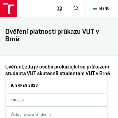
VUT
PŘIHLÁSIT
HLEDAT
MENU
SE
Ověření platnosti průkazu VUT v
Brně
Ověření, zda je osoba prokazující se průkazem
studenta VUT skutečně studentem VUT v Brně
Datum,
ke
kterému
Osobní
chcete
číslo
informaci
nebo
ověřit
číslo