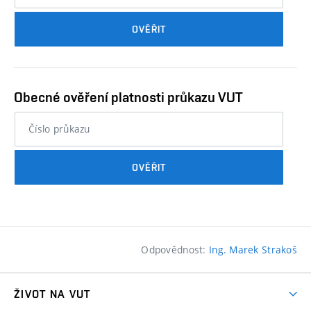
průkazu
OVĚŘIT
studenta…
Obecné ověření platnosti průkazu VUT
nebo
číslo
průkazu
OVĚŘIT
studenta…
Odpovědnost:
Ing. Marek Strakoš
ŽIVOT NA VUT