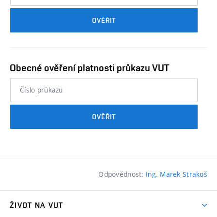
průkazu
OVĚŘIT
studenta…
Obecné ověření platnosti průkazu VUT
nebo
číslo
průkazu
OVĚŘIT
studenta…
Odpovědnost:
Ing. Marek Strakoš
ŽIVOT NA VUT