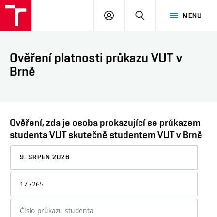
VUT
PŘIHLÁSIT
HLEDAT
MENU
SE
Ověření platnosti průkazu VUT v
Brně
Ověření, zda je osoba prokazující se průkazem
studenta VUT skutečně studentem VUT v Brně
Datum,
ke
kterému
Osobní
chcete
číslo
informaci
nebo
ověřit
číslo