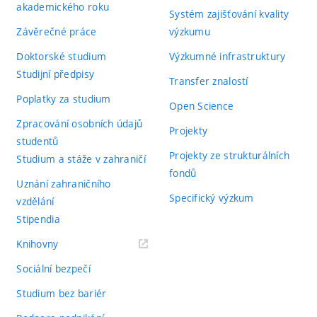
akademického roku
Systém zajišťování kvality
Závěrečné práce
výzkumu
Doktorské studium
Výzkumné infrastruktury
Studijní předpisy
Transfer znalostí
Poplatky za studium
Open Science
Zpracování osobních údajů
Projekty
studentů
Projekty ze strukturálních
Studium a stáže v zahraničí
fondů
Uznání zahraničního
Specifický výzkum
vzdělání
Stipendia
(externí
Knihovny
odkaz)
Sociální bezpečí
Studium bez bariér