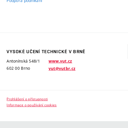
Podpora podnikání
VYSOKÉ UČENÍ TECHNICKÉ V BRNĚ
Antonínská 548/1
www.vut.cz
602 00 Brno
vut@vutbr.cz
Prohlášení o přístupnosti
Informace o používání cookies