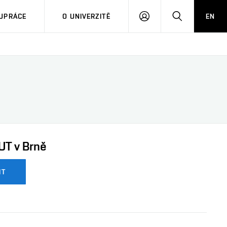
PŘIHLÁSIT
HLEDAT
UPRÁCE
O UNIVERZITĚ
EN
SE
UT v Brně
IT