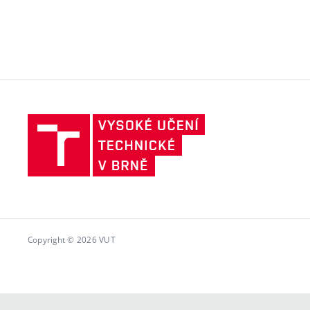
Vysoké
učení
technické
v
Brně
Copyright © 2026 VUT