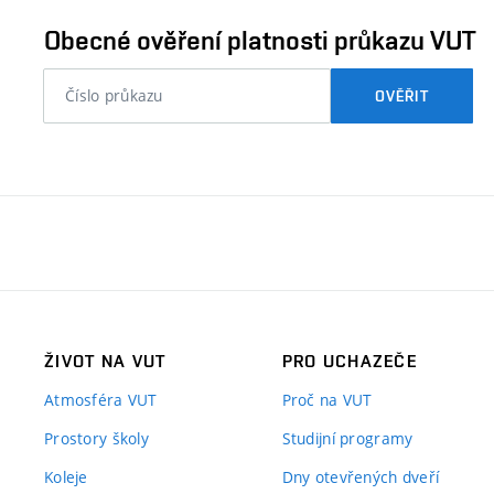
ověřit
Obecné ověření platnosti průkazu VUT
nebo
OVĚŘIT
číslo
průkazu
studenta…
ŽIVOT NA VUT
PRO UCHAZEČE
Atmosféra VUT
Proč na VUT
Prostory školy
Studijní programy
Koleje
Dny otevřených dveří