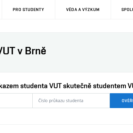
PRO STUDENTY
VĚDA A VÝZKUM
SPOL
VUT v Brně
průkazem studenta VUT skutečně studentem V
nebo
OVĚŘ
číslo
průkazu
studenta…