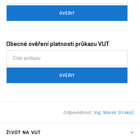
průkazu
OVĚŘIT
studenta…
Obecné ověření platnosti průkazu VUT
nebo
číslo
průkazu
OVĚŘIT
studenta…
Odpovědnost:
Ing. Marek Strakoš
ŽIVOT NA VUT