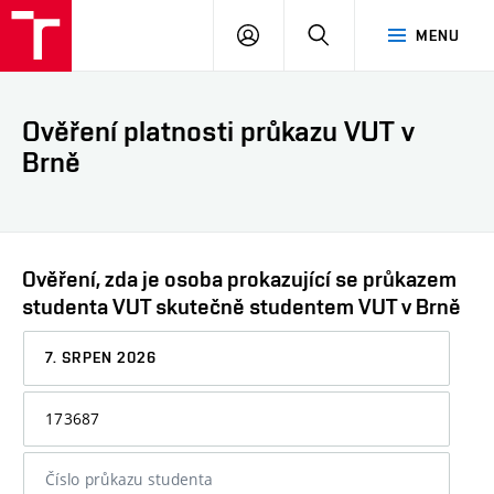
VUT
PŘIHLÁSIT
HLEDAT
MENU
SE
Ověření platnosti průkazu VUT v
Brně
Ověření, zda je osoba prokazující se průkazem
studenta VUT skutečně studentem VUT v Brně
Datum,
ke
kterému
Osobní
chcete
číslo
informaci
nebo
ověřit
číslo