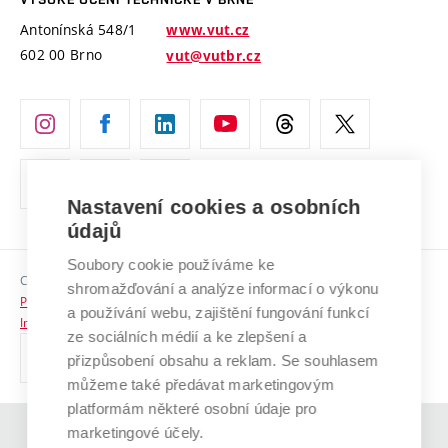
Vyznamenání
Projekty ze strukturálních fondů
Antonínská 548/1
www.vut.cz
Organizační struktura
602 00 Brno
vut@vutbr.cz
Specifický výzkum
Úřední deska
Ochrana osobních údajů
(externí
Pracovní příležitosti
odkaz)
Nastavení cookies a osobních
Podpora a rozvoj zaměstnanců a studujících
údajů
Rovné příležitosti
Soubory cookie používáme ke
Copyright © 2026 VUT
Sociální bezpečí
shromažďování a analýze informací o výkonu
Prohlášení o přístupnosti
a používání webu, zajištění fungování funkcí
HR Award
Informace o používání cookies
ze sociálních médií a ke zlepšení a
přizpůsobení obsahu a reklam. Se souhlasem
Kontakty
můžeme také předávat marketingovým
Pro média
platformám některé osobní údaje pro
marketingové účely.
(externí
Absolventi