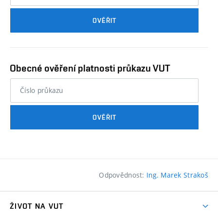
průkazu
OVĚŘIT
studenta…
Obecné ověření platnosti průkazu VUT
nebo
číslo
průkazu
OVĚŘIT
studenta…
Odpovědnost:
Ing. Marek Strakoš
ŽIVOT NA VUT