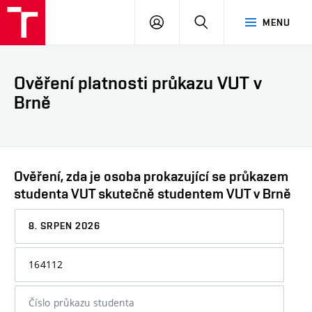
VUT
PŘIHLÁSIT
HLEDAT
MENU
SE
Ověření platnosti průkazu VUT v
Brně
Ověření, zda je osoba prokazující se průkazem
studenta VUT skutečně studentem VUT v Brně
Datum,
ke
kterému
Osobní
chcete
číslo
informaci
nebo
ověřit
číslo