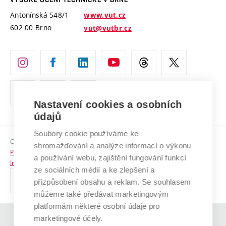
Vyznamenání
Projekty ze strukturálních fondů
Antonínská 548/1
www.vut.cz
Organizační struktura
602 00 Brno
vut@vutbr.cz
Specifický výzkum
Úřední deska
Ochrana osobních údajů
(externí
Pracovní příležitosti
odkaz)
Nastavení cookies a osobních
Podpora a rozvoj zaměstnanců a studujících
údajů
Rovné příležitosti
Soubory cookie používáme ke
Copyright © 2026 VUT
Sociální bezpečí
shromažďování a analýze informací o výkonu
Prohlášení o přístupnosti
a používání webu, zajištění fungování funkcí
HR Award
Informace o používání cookies
ze sociálních médií a ke zlepšení a
přizpůsobení obsahu a reklam. Se souhlasem
Kontakty
můžeme také předávat marketingovým
Pro média
platformám některé osobní údaje pro
marketingové účely.
(externí
Absolventi