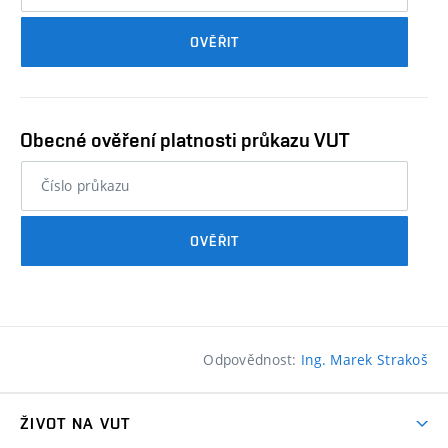
průkazu
OVĚŘIT
studenta…
Obecné ověření platnosti průkazu VUT
nebo
číslo
průkazu
OVĚŘIT
studenta…
Odpovědnost:
Ing. Marek Strakoš
ŽIVOT NA VUT