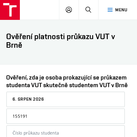
VUT
PŘIHLÁSIT
HLEDAT
MENU
SE
Ověření platnosti průkazu VUT v
Brně
Ověření, zda je osoba prokazující se průkazem
studenta VUT skutečně studentem VUT v Brně
Datum,
ke
kterému
Osobní
chcete
číslo
informaci
nebo
ověřit
číslo