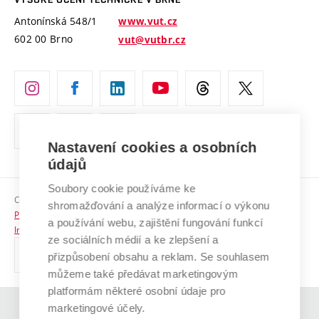
Vyznamenání
Projekty ze strukturálních fondů
Antonínská 548/1
www.vut.cz
Organizační struktura
602 00 Brno
vut@vutbr.cz
Specifický výzkum
Úřední deska
Ochrana osobních údajů
(externí
Pracovní příležitosti
odkaz)
Nastavení cookies a osobních
Podpora a rozvoj zaměstnanců a studujících
údajů
Rovné příležitosti
Soubory cookie používáme ke
Copyright © 2026 VUT
Sociální bezpečí
shromažďování a analýze informací o výkonu
Prohlášení o přístupnosti
a používání webu, zajištění fungování funkcí
HR Award
Informace o používání cookies
ze sociálních médií a ke zlepšení a
přizpůsobení obsahu a reklam. Se souhlasem
Kontakty
můžeme také předávat marketingovým
Pro média
platformám některé osobní údaje pro
marketingové účely.
(externí
Absolventi