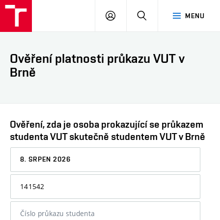
VUT
PŘIHLÁSIT
HLEDAT
MENU
SE
Ověření platnosti průkazu VUT v
Brně
Ověření, zda je osoba prokazující se průkazem
studenta VUT skutečně studentem VUT v Brně
Datum,
ke
kterému
Osobní
chcete
číslo
informaci
nebo
ověřit
číslo