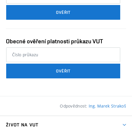
průkazu
OVĚŘIT
studenta…
Obecné ověření platnosti průkazu VUT
nebo
číslo
průkazu
OVĚŘIT
studenta…
Odpovědnost:
Ing. Marek Strakoš
ŽIVOT NA VUT