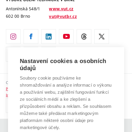
Vyznamenání
Projekty ze strukturálních fondů
Antonínská 548/1
www.vut.cz
Organizační struktura
602 00 Brno
vut@vutbr.cz
Specifický výzkum
Úřední deska
Ochrana osobních údajů
(externí
Pracovní příležitosti
odkaz)
Nastavení cookies a osobních
Podpora a rozvoj zaměstnanců a studujících
údajů
Rovné příležitosti
Soubory cookie používáme ke
Copyright © 2026 VUT
Sociální bezpečí
shromažďování a analýze informací o výkonu
Prohlášení o přístupnosti
a používání webu, zajištění fungování funkcí
HR Award
Informace o používání cookies
ze sociálních médií a ke zlepšení a
přizpůsobení obsahu a reklam. Se souhlasem
Kontakty
můžeme také předávat marketingovým
Pro média
platformám některé osobní údaje pro
marketingové účely.
(externí
Absolventi