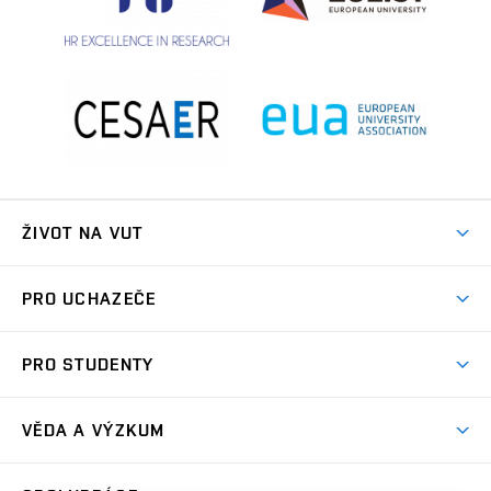
ŽIVOT NA VUT
Atmosféra VUT
PRO UCHAZEČE
Prostory školy
Proč na VUT
Koleje
PRO STUDENTY
Studijní programy
Stravování
Předměty
Studijní předpisy
Studium a stáže v zahraničí
Stipendia
Dny otevřených dveří
VĚDA A VÝZKUM
Sport na VUT
(externí
Studijní programy
Poplatky za studium
Uznání zahraničního vzdělání
Knihovny
Aktivity pro juniory
Studentský život
odkaz)
Věda a výzkum na VUT
Harmonogram akademického roku
Zpracování osobních údajů studentů
Sociální bezpečí