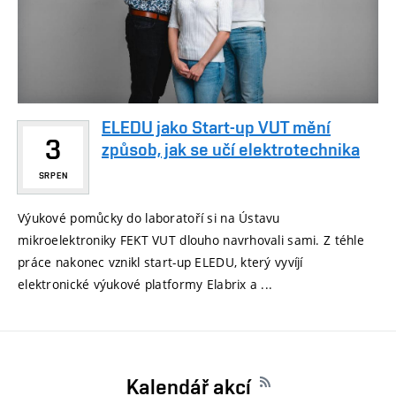
ELEDU jako Start-up VUT mění
3
způsob, jak se učí elektrotechnika
SRPEN
Výukové pomůcky do laboratoří si na Ústavu
mikroelektroniky FEKT VUT dlouho navrhovali sami. Z téhle
práce nakonec vznikl start-up ELEDU, který vyvíjí
elektronické výukové platformy Elabrix a ...
Kalendář akcí