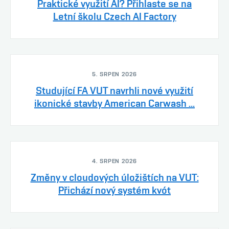
Praktické využití AI? Přihlaste se na
Letní školu Czech AI Factory
5. SRPEN 2026
Studující FA VUT navrhli nové využití
ikonické stavby American Carwash ...
4. SRPEN 2026
Změny v cloudových úložištích na VUT:
Přichází nový systém kvót