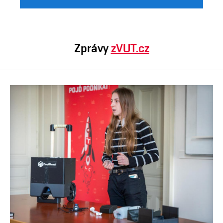
Zprávy
zVUT.cz