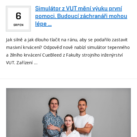
Simulátor z VUT mění výuku první
6
pomoci. Budoucí záchranáři mohou
lépe ...
SRPEN
Jak silně a jak dlouho tlačit na ránu, aby se podařilo zastavit
masivní krvácení? Odpověď nově nabízí simulátor tepenného
a žilního krvácení CueBleed z Fakulty strojního inženýrství
VUT. Zařízení ...