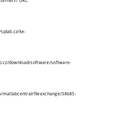
ystémech
. URL:
/splab.cz/ke-
lab.cz/download/software/software-
/matlabcentral/fileexchange/38685-