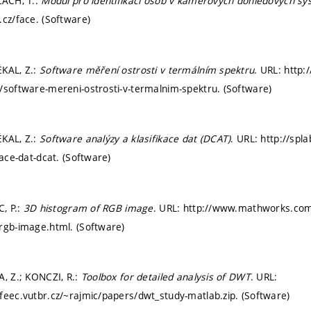
LACH, T.:
Modul pro identifikaci osob v kamerových dohledových s
.cz/face. (Software)
ÉKAL, Z.:
Software měření ostrosti v termálním spektru
. URL: http:/
/software-mereni-ostrosti-v-termalnim-spektru. (Software)
ÉKAL, Z.:
Software analýzy a klasifikace dat (DCAT)
. URL: http://sp
kace-dat-dcat. (Software)
C, P.:
3D histogram of RGB image
. URL: http://www.mathworks.com
rgb-image.html. (Software)
A, Z.; KONCZI, R.:
Toolbox for detailed analysis of DWT
. URL:
feec.vutbr.cz/~rajmic/papers/dwt_study-matlab.zip. (Software)