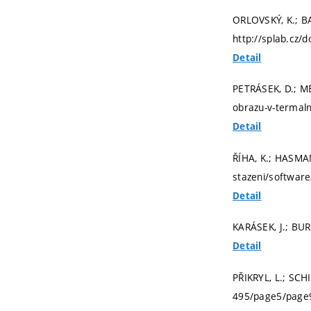
ORLOVSKÝ, K.; B
http://splab.cz/
Detail
PETRÁSEK, D.; ME
obrazu-v-termaln
Detail
ŘÍHA, K.; HASMA
stazeni/software
Detail
KARÁSEK, J.; BUR
Detail
PŘIKRYL, L.; SCH
495/page5/page9