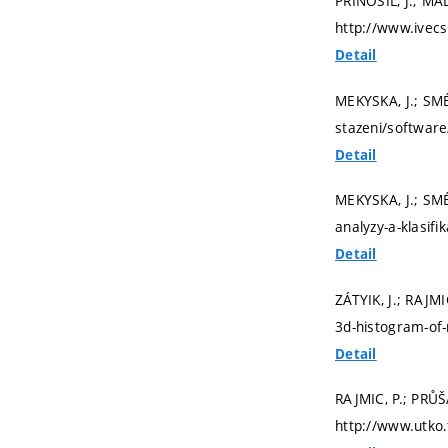
PŘINOSIL, J.; MA
http://www.ivecs
Detail
MEKYSKA, J.; SM
stazeni/software
Detail
MEKYSKA, J.; SM
analyzy-a-klasifi
Detail
ZÁTYIK, J.; RAJMI
3d-histogram-of-
Detail
RAJMIC, P.; PRŮŠ
http://www.utko.