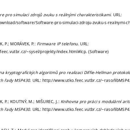
re pro simulaci zdrojů zvuku s reálnými charakteristikami
. URL:
download/software/Software-pro-simulaci-zdroju-zvuku-s-realnymi-ch
K, P.; MORÁVEK, P.:
Firmware IP telefonu
. URL:
feec.vutbr.cz/~sysel/projekty/index.html#lcp. (Software)
a kryptografických algoritmů pro realizaci Diffie-Hellman protokolu
ch řady MSP430
. URL: http://www.utko.feec.vutbr.cz/~raso/libMSP4
, P.; KOUTNÝ, M.; MIŠUREC, J.:
Knihovna pro práci s modulární arit
ch řady MSP430
. URL: http://www.utko.feec.vutbr.cz/~raso/libMSP4