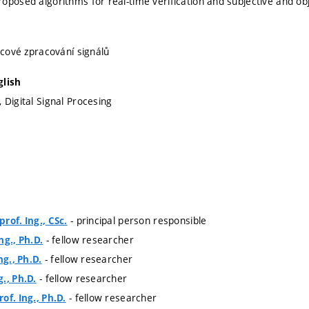
oposed algorithms for real-time verification and subjective and obj
icové zpracování signálů
glish
 Digital Signal Procesing
- principal person responsible
rof. Ing., CSc.
- fellow researcher
ng., Ph.D.
- fellow researcher
ng., Ph.D.
- fellow researcher
., Ph.D.
- fellow researcher
of. Ing., Ph.D.