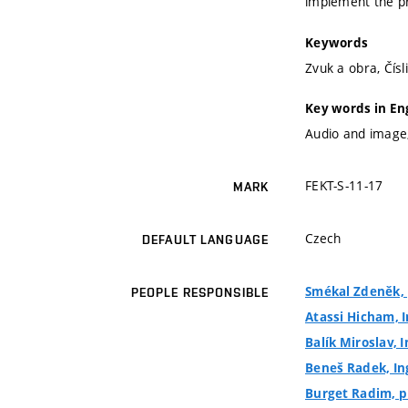
implement the pr
Keywords
Zvuk a obra, Čísl
Key words in En
Audio and image,
FEKT-S-11-17
MARK
Czech
DEFAULT LANGUAGE
Smékal Zdeněk, p
PEOPLE RESPONSIBLE
Atassi Hicham, I
Balík Miroslav, I
Beneš Radek, Ing
Burget Radim, pr