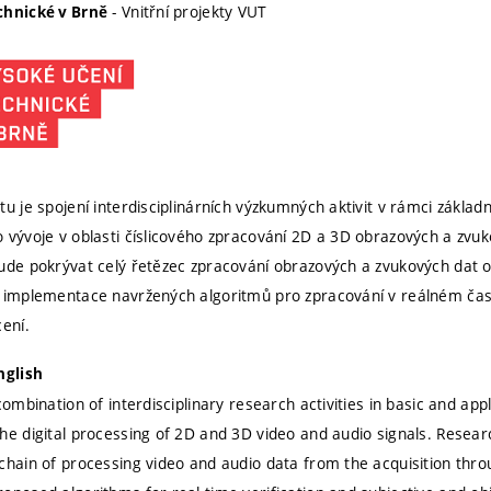
- Vnitřní projekty VUT
chnické v Brně
tu je spojení interdisciplinárních výzkumných aktivit v rámci zákla
 vývoje v oblasti číslicového zpracování 2D a 3D obrazových a zvu
ude pokrývat celý řetězec zpracování obrazových a zvukových dat od
 implementace navržených algoritmů pro zpracování v reálném čase 
cení.
nglish
combination of interdisciplinary research activities in basic and a
he digital processing of 2D and 3D video and audio signals. Resear
chain of processing video and audio data from the acquisition thro