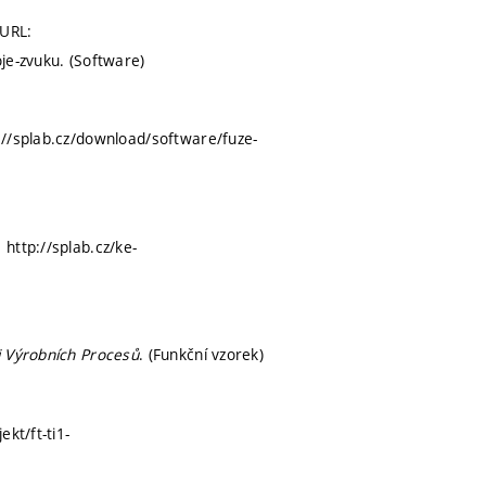
 URL:
je-zvuku. (Software)
p://splab.cz/download/software/fuze-
: http://splab.cz/ke-
i Výrobních Procesů
. (Funkční vzorek)
kt/ft-ti1-