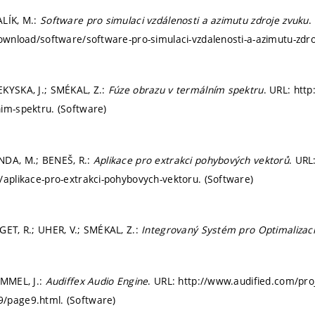
ALÍK, M.:
Software pro simulaci vzdálenosti a azimutu zdroje zvuku
.
download/software/software-pro-simulaci-vzdalenosti-a-azimutu-zdro
KYSKA, J.; SMÉKAL, Z.:
Fúze obrazu v termálním spektru
. URL: htt
im-spektru. (Software)
NDA, M.; BENEŠ, R.:
Aplikace pro extrakci pohybových vektorů
. URL
/aplikace-pro-extrakci-pohybovych-vektoru. (Software)
GET, R.; UHER, V.; SMÉKAL, Z.:
Integrovaný Systém pro Optimalizac
IMMEL, J.:
Audiffex Audio Engine
. URL: http://www.audified.com/proje
/page9.html. (Software)