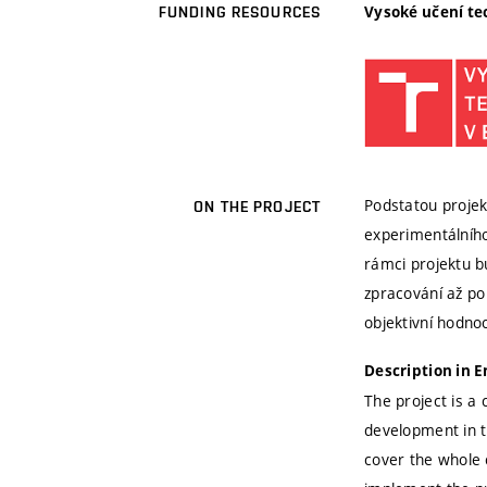
Vysoké učení te
FUNDING RESOURCES
Podstatou projek
ON THE PROJECT
experimentálního
rámci projektu b
zpracování až po
objektivní hodno
Description in E
The project is a 
development in t
cover the whole 