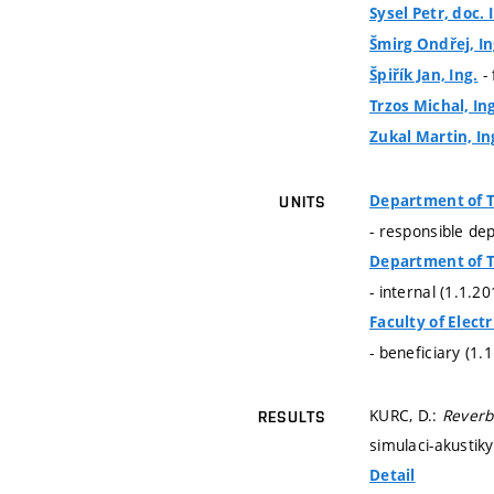
Sysel Petr, doc. 
Šmirg Ondřej, In
- 
Špiřík Jan, Ing.
Trzos Michal, Ing
Zukal Martin, Ing
Department of 
UNITS
- responsible de
Department of 
- internal (1.1.2
Faculty of Elec
- beneficiary (1.
KURC, D.:
Reverb
RESULTS
simulaci-akustik
Detail