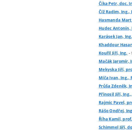
Číka Petr, doc. I
Číž Radim, Ing., 
Hasmanda Marti
Hudec Antonín, 
Karásek Jan, Ing.
Khaddour Hasan,
- 
Kouřil Jiří, Ing.
Mačák Jaromír, I
Mekyska Jiří, pro
Míča Ivan, Ing., 
Průša Zdeněk, In
Přinosil Jiří, Ing.
Rajmic Pavel, pr
Rášo Ondřej, Ing
Říha Kamil, prof.
Schimmel Jiří, do