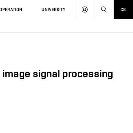
LOG
SEARCH
OPERATION
UNIVERSITY
CS
IN
d image signal processing