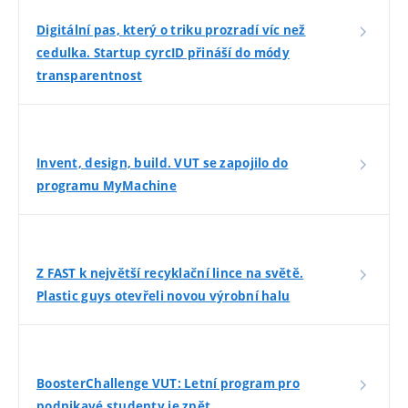
Digitální pas, který o triku prozradí víc než
cedulka. Startup cyrcID přináší do módy
transparentnost
Invent, design, build. VUT se zapojilo do
programu MyMachine
Z FAST k největší recyklační lince na světě.
Plastic guys otevřeli novou výrobní halu
BoosterChallenge VUT: Letní program pro
podnikavé studenty je zpět