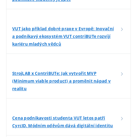
VUT jako příklad dobré praxe v Evropě: Inovační
a podnikavý ekosystém VUT contriBUTe rozvíjí
kariéru mladých vědců
StrojLAB x ContriBUTe: Jak vytvořit MVP
(Minimum viable product) a proměnit nápad v
realitu
Cena podnikavosti studenta VUT letos patří
CyrcID. Módním oděvům dává digitální identitu