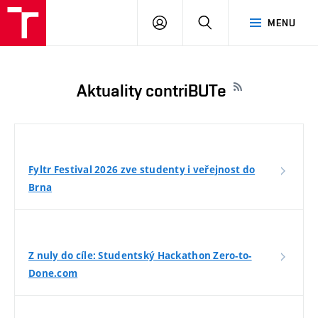
VUT
PŘIHLÁSIT
HLEDAT
MENU
SE
Aktuality contriBUTe
Fyltr Festival 2026 zve studenty i veřejnost do
Brna
Z nuly do cíle: Studentský Hackathon Zero-to-
Done.com