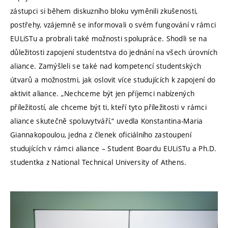
zástupci si během diskuzního bloku vyměnili zkušenosti,
postřehy, vzájemně se informovali o svém fungování v rámci
EULiSTu a probrali také možnosti spolupráce. Shodli se na
důležitosti zapojení studentstva do jednání na všech úrovních
aliance. Zamýšleli se také nad kompetencí studentských
útvarů a možnostmi, jak oslovit více studujících k zapojení do
aktivit aliance. „Nechceme být jen příjemci nabízených
příležitostí, ale chceme být ti, kteří tyto příležitosti v rámci
aliance skutečně spoluvytváří,“ uvedla Konstantina-Maria
Giannakopoulou, jedna z členek oficiálního zastoupení
studujících v rámci aliance – Student Boardu EULiSTu a Ph.D.
studentka z National Technical University of Athens.