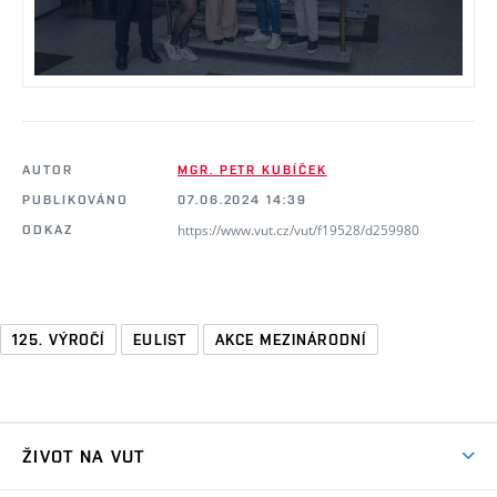
AUTOR
MGR. PETR KUBÍČEK
PUBLIKOVÁNO
07.06.2024 14:39
https://www.vut.cz/vut/f19528/d259980
ODKAZ
125. VÝROČÍ
EULIST
AKCE MEZINÁRODNÍ
ŽIVOT NA VUT