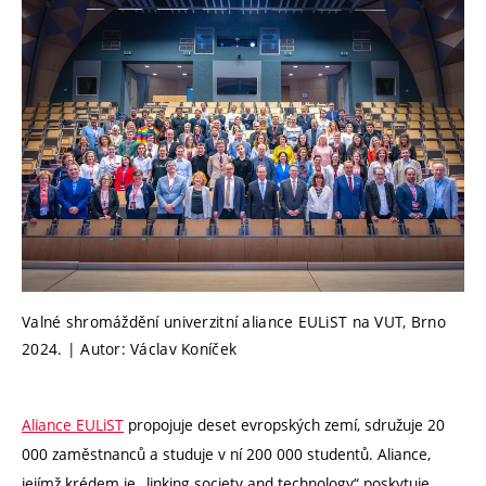
Valné shromáždění univerzitní aliance EULiST na VUT, Brno
2024. | Autor: Václav Koníček
Aliance EULiST
propojuje deset evropských zemí, sdružuje 20
000 zaměstnanců a studuje v ní 200 000 studentů. Aliance,
jejímž krédem je „linking society and technology“ poskytuje