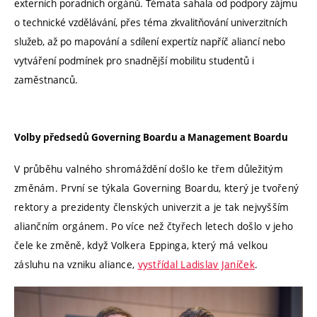
externích poradních orgánů. Témata sahala od podpory zájmu
o technické vzdělávání, přes téma zkvalitňování univerzitních
služeb, až po mapování a sdílení expertíz napříč aliancí nebo
vytváření podmínek pro snadnější mobilitu studentů i
zaměstnanců.
Volby předsedů Governing Boardu a Management Boardu
V průběhu valného shromáždění došlo ke třem důležitým
změnám. První se týkala Governing Boardu, který je tvořený
rektory a prezidenty členských univerzit a je tak nejvyšším
aliančním orgánem. Po více než čtyřech letech došlo v jeho
čele ke změně, když Volkera Eppinga, který má velkou
zásluhu na vzniku aliance,
vystřídal Ladislav Janíček
.