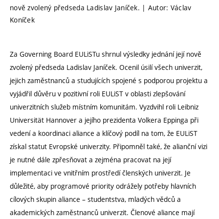
nově zvolený předseda Ladislav Janíček. | Autor: Václav
Koníček
Za Governing Board EULiSTu shrnul výsledky jednání její nově
zvolený předseda Ladislav Janíček. Ocenil úsilí všech univerzit,
jejich zaměstnanců a studujících spojené s podporou projektu a
vyjádřil důvěru v pozitivní roli EULiST v oblasti zlepšování
univerzitních služeb místním komunitám. Vyzdvihl roli Leibniz
Universität Hannover a jejího prezidenta Volkera Eppinga při
vedení a koordinaci aliance a klíčový podíl na tom, že EULiST
získal statut Evropské univerzity. Připomněl také, že alianční vizi
je nutné dále zpřesňovat a zejména pracovat na její
implementaci ve vnitřním prostředí členských univerzit. Je
důležité, aby programové priority odrážely potřeby hlavních
cílových skupin aliance – studentstva, mladých vědců a
akademických zaměstnanců univerzit. Členové aliance mají