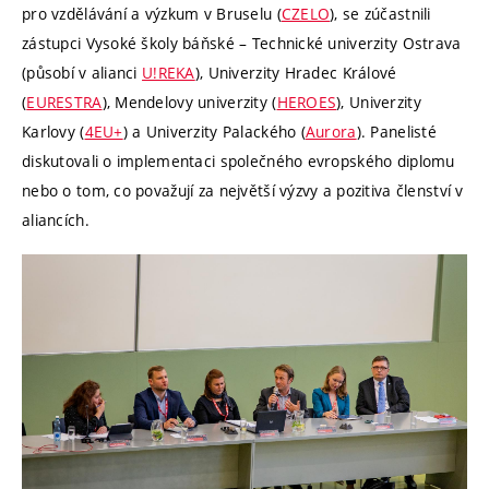
pro vzdělávání a výzkum v Bruselu (
CZELO
), se zúčastnili
zástupci Vysoké školy báňské – Technické univerzity Ostrava
(působí v alianci
U!REKA
), Univerzity Hradec Králové
(
EURESTRA
), Mendelovy univerzity (
HEROES
), Univerzity
Karlovy (
4EU+
) a Univerzity Palackého (
Aurora
). Panelisté
diskutovali o implementaci společného evropského diplomu
nebo o tom, co považují za největší výzvy a pozitiva členství v
aliancích.