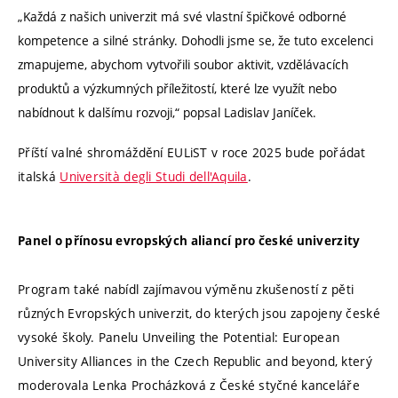
„Každá z našich univerzit má své vlastní špičkové odborné
kompetence a silné stránky. Dohodli jsme se, že tuto excelenci
zmapujeme, abychom vytvořili soubor aktivit, vzdělávacích
produktů a výzkumných příležitostí, které lze využít nebo
nabídnout k dalšímu rozvoji,“ popsal Ladislav Janíček.
Příští valné shromáždění EULiST v roce 2025 bude pořádat
italská
Università degli Studi dell'Aquila
.
Panel o přínosu evropských aliancí pro české univerzity
Program také nabídl zajímavou výměnu zkušeností z pěti
různých Evropských univerzit, do kterých jsou zapojeny české
vysoké školy. Panelu Unveiling the Potential: European
University Alliances in the Czech Republic and beyond, který
moderovala Lenka Procházková z České styčné kanceláře