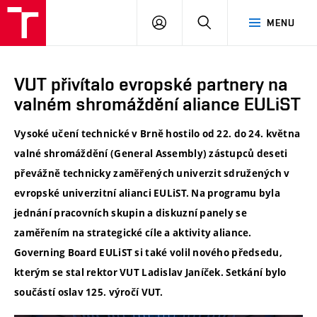
VUT
PŘIHLÁSIT
HLEDAT
MENU
SE
VUT přivítalo evropské partnery na
valném shromáždění aliance EULiST
Vysoké učení technické v Brně hostilo od 22. do 24. května
valné shromáždění (General Assembly) zástupců deseti
převážně technicky zaměřených univerzit sdružených v
evropské univerzitní alianci EULiST. Na programu byla
jednání pracovních skupin a diskuzní panely se
zaměřením na strategické cíle a aktivity aliance.
Governing Board EULiST si také volil nového předsedu,
kterým se stal rektor VUT Ladislav Janíček. Setkání bylo
součástí oslav 125. výročí VUT.