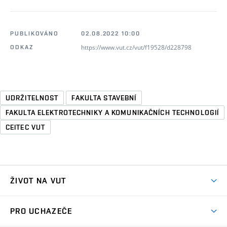
PUBLIKOVÁNO
02.08.2022 10:00
https://www.vut.cz/vut/f19528/d228798
ODKAZ
UDRŽITELNOST
FAKULTA STAVEBNÍ
FAKULTA ELEKTROTECHNIKY A KOMUNIKAČNÍCH TECHNOLOGIÍ
CEITEC VUT
ŽIVOT NA VUT
Atmosféra VUT
PRO UCHAZEČE
Prostory školy