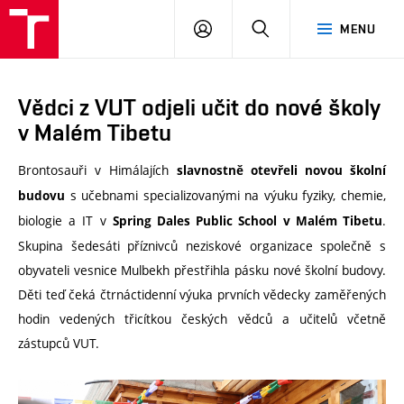
VUT
PŘIHLÁSIT
HLEDAT
MENU
SE
Vědci z VUT odjeli učit do nové školy
v Malém Tibetu
Brontosauři v Himálajích
slavnostně otevřeli novou školní
s učebnami specializovanými na výuku fyziky, chemie,
budovu
biologie a IT v
.
Spring Dales Public School v Malém Tibetu
Skupina šedesáti příznivců neziskové organizace společně s
obyvateli vesnice Mulbekh přestřihla pásku nové školní budovy.
Děti teď čeká čtrnáctidenní výuka prvních vědecky zaměřených
hodin vedených třicítkou českých vědců a učitelů včetně
zástupců VUT.