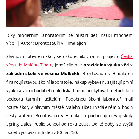
Díky moderním laboratořím se místní děti naučí mnohem
více. | Autor: Brontosauři v Himalájích
Slavnostní otevření školy se uskutečnilo v rámci projektu
Česká
věda do Malého Tibetu
, jehož cílem je
pravidelná výuka věd v
. Brontosauři v Himálajích
základní škole ve vesnici Mulbekh
financují stavbu školní laboratoře, nákup vybavení, zajišťují první
výuku a z dlouhodobého hlediska budou poskytovat metodickou
podporu tamním učitelům. Podobnou školní laboratoř mají
pouze školy v hlavním městě Malého Tibetu vzdáleném 5 hodin
cesty autem. Brontosauři v Himálajích podporují rozvoj školy
Spring Dales Public School od roku 2008. Od té doby se zvýšil
počet vyučovaných dětí z 80 na 250.