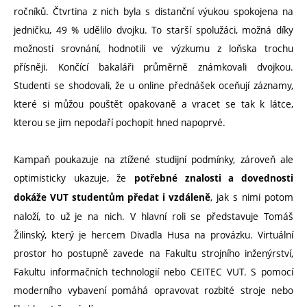
ročníků. Čtvrtina z nich byla s distanční výukou spokojena na
jedničku, 49 % udělilo dvojku. To starší spolužáci, možná díky
možnosti srovnání, hodnotili ve výzkumu z loňska trochu
přísněji. Končící bakaláři průměrně známkovali dvojkou.
Studenti se shodovali, že u online přednášek oceňují záznamy,
které si můžou pouštět opakovaně a vracet se tak k látce,
kterou se jim nepodaří pochopit hned napoprvé.
Kampaň poukazuje na ztížené studijní podmínky, zároveň ale
optimisticky ukazuje, že
potřebné znalosti a dovednosti
, jak s nimi potom
dokáže VUT studentům předat i vzdáleně
naloží, to už je na nich. V hlavní roli se představuje Tomáš
Žilinský, který je hercem Divadla Husa na provázku. Virtuální
prostor ho postupně zavede na Fakultu strojního inženýrství,
Fakultu informačních technologií nebo CEITEC VUT. S pomocí
moderního vybavení pomáhá opravovat rozbité stroje nebo