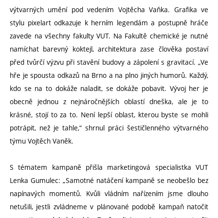
výtvarných umění pod vedením Vojtěcha Vaňka. Grafika ve
stylu pixelart odkazuje k herním legendám a postupně hráče
zavede na všechny fakulty VUT. Na Fakultě chemické je nutné
namíchat barevný koktejl, architektura zase člověka postaví
před tvůrčí výzvu při stavění budovy a zápolení s gravitací. „Ve
hře je spousta odkazů na Brno a na plno jiných humorů. Každý,
kdo se na to dokáže naladit, se dokáže pobavit. Vývoj her je
obecně jednou z nejnáročnějších oblastí dneška, ale je to
krásné, stojí to za to. Není lepší oblast, kterou byste se mohli
potrápit, než je tahle,“ shrnul práci šestičlenného výtvarného
týmu Vojtěch Vaněk.
S tématem kampaně přišla marketingová specialistka VUT
Lenka Gumulec: „Samotné natáčení kampaně se neobešlo bez
napínavých momentů. Kvůli vládním nařízením jsme dlouho
netušili, jestli zvládneme v plánované podobě kampaň natočit