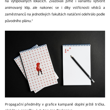
na vytipovaných lokacích. Zvažovali jsme i variantu vytvořit
animovaný klip, ale nakonec se i díky vstřícnosti vědců a
zaměstnanců na jednotlivých fakultách natáčení odehrálo podle
původního plánu.“
Propagační předměty v grafice kampaně doplní ještě trička,