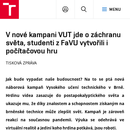
VUT
PŘIHLÁSIT
HLEDAT
MENU
SE
V nové kampani VUT jde o záchranu
světa, studenti z FaVU vytvořili i
počítačovou hru
TISKOVÁ ZPRÁVA
Jak bude vypadat naše budoucnost? Na to se ptá nová
náborová kampaň Vysokého učení technického v Brně.
Hrdinu videa zasazuje do postapokalyptického světa a
ukazuje mu, že díky znalostem a schopnostem získaným na
brněnské technice může zlepšit svět. Kampaň je zároveň
reakcí na současnou pandemii. Výuka se odehrává ve
virtuální realitě a jediní koho hrdina potkává, jsou roboti.