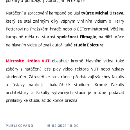
plakáty a ponožky. | Autor: Jan Prokopius
Natáčení a zpracování kampaně se ujal
,
tvůrce Michal Orsava
který se stal známým díky vtipným virálním videím o Harry
Potterovi na Pražském hradě nebo o EETerminátorovi. Většinu
kampaně měla na starost
, na dílčí práce
společnost Filmagix
na hlavním videu přizvali autoři také
.
studio Epicture
obsahuje kromě hlavního videa také
Microsite Hrdina VUT
záběry z natáčení, let’s play video rektora VUT nebo vzkazy
studentům. Zároveň se na stránce představují všechny fakulty
a ústavy nabízející bakalářské studium. Kromě Fakulty
architektury a Fakulty výtvarných studií je možné podávat
přihlášky ke studiu až do konce března.
PUBLIKOVÁNO
15.02.2021 10:00