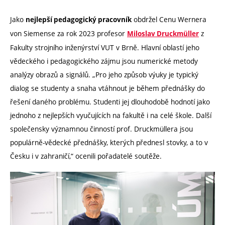
Jako
obdržel Cenu Wernera
nejlepší pedagogický pracovník
von Siemense za rok 2023 profesor
z
Miloslav Druckmüller
Fakulty strojního inženýrství VUT v Brně. Hlavní oblastí jeho
vědeckého i pedagogického zájmu jsou numerické metody
analýzy obrazů a signálů. „Pro jeho způsob výuky je typický
dialog se studenty a snaha vtáhnout je během přednášky do
řešení daného problému. Studenti jej dlouhodobě hodnotí jako
jednoho z nejlepších vyučujících na fakultě i na celé škole. Další
společensky významnou činností prof. Druckmüllera jsou
populárně-vědecké přednášky, kterých přednesl stovky, a to v
Česku i v zahraničí,“ ocenili pořadatelé soutěže.