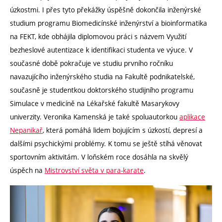
úzkostmi. I přes tyto překážky úspěšně dokončila inženýrské
studium programu Biomedicínské inženýrství a bioinformatika
na FEKT, kde obhájila diplomovou práci s názvem Využití
bezheslové autentizace k identifikaci studenta ve výuce. V
současné době pokračuje ve studiu prvního ročníku
navazujícího inženýrského studia na Fakultě podnikatelské,
současně je studentkou doktorského studijního programu
Simulace v medicíně na Lékařské fakultě Masarykovy
univerzity. Veronika Kamenská je také spoluautorkou
aplikace
Nepanikař
, která pomáhá lidem bojujícím s úzkostí, depresí a
dalšími psychickými problémy. K tomu se ještě stíhá věnovat
sportovním aktivitám. V loňském roce dosáhla na skvělý
úspěch na
Mistrovství světa v para-karate
.