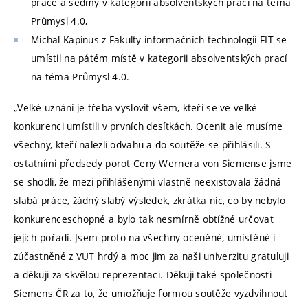
práce a sedmý v kategorii absolventských prací na téma
Průmysl 4.0,
Michal Kapinus z Fakulty informačních technologií FIT se
umístil na pátém místě v kategorii absolventských prací
na téma Průmysl 4.0.
„Velké uznání je třeba vyslovit všem, kteří se ve velké
konkurenci umístili v prvních desítkách. Ocenit ale musíme
všechny, kteří nalezli odvahu a do soutěže se přihlásili. S
ostatními předsedy porot Ceny Wernera von Siemense jsme
se shodli, že mezi přihlášenými vlastně neexistovala žádná
slabá práce, žádný slabý výsledek, zkrátka nic, co by nebylo
konkurenceschopné a bylo tak nesmírně obtížné určovat
jejich pořadí. Jsem proto na všechny oceněné, umístěné i
zúčastněné z VUT hrdý a moc jim za naši univerzitu gratuluji
a děkuji za skvělou reprezentaci. Děkuji také společnosti
Siemens ČR za to, že umožňuje formou soutěže vyzdvihnout