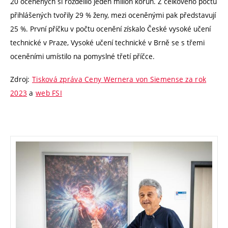
20 oceněných si rozdělilo jeden milion korun. Z celkového počtu
přihlášených tvořily 29 % ženy, mezi oceněnými pak představují
25 %. První příčku v počtu ocenění získalo České vysoké učení
technické v Praze, Vysoké učení technické v Brně se s třemi
oceněními umístilo na pomyslné třetí příčce.
Zdroj:
Tisková zpráva Ceny Wernera von Siemense za rok
2023
a
web FSI