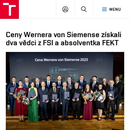
VUT
PŘIHLÁSIT
HLEDAT
MENU
SE
Ceny Wernera von Siemense získali
dva vědci z FSI a absolventka FEKT