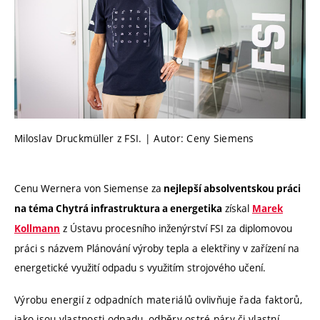
Miloslav Druckmüller z FSI. | Autor: Ceny Siemens
Cenu Wernera von Siemense za
nejlepší absolventskou práci
získal
na téma Chytrá infrastruktura a energetika
Marek
z Ústavu procesního inženýrství FSI za diplomovou
Kollmann
práci s názvem Plánování výroby tepla a elektřiny v zařízení na
energetické využití odpadu s využitím strojového učení.
Výrobu energií z odpadních materiálů ovlivňuje řada faktorů,
jako jsou vlastnosti odpadu, odběry ostré páry či vlastní