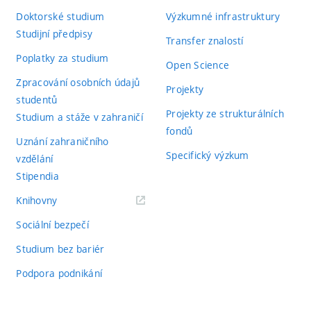
Doktorské studium
Výzkumné infrastruktury
Studijní předpisy
Transfer znalostí
Poplatky za studium
Open Science
Zpracování osobních údajů
Projekty
studentů
Projekty ze strukturálních
Studium a stáže v zahraničí
fondů
Uznání zahraničního
Specifický výzkum
vzdělání
Stipendia
(externí
Knihovny
odkaz)
Sociální bezpečí
Studium bez bariér
Podpora podnikání