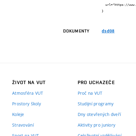
  url="https://www.fit.vut.cz/research/publication/8621/"

}
dsd08
DOKUMENTY
ŽIVOT NA VUT
PRO UCHAZEČE
Atmosféra VUT
Proč na VUT
Prostory školy
Studijní programy
Koleje
Dny otevřených dveří
Stravování
Aktivity pro juniory
Sport na VUT
Celoživotní vzdělávání