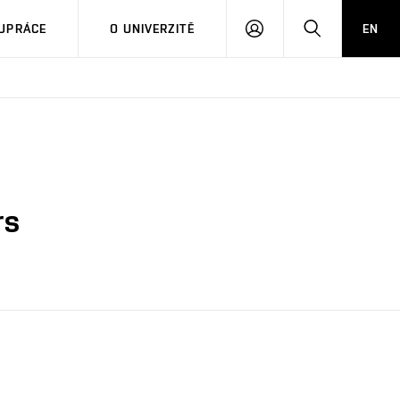
PŘIHLÁSIT
HLEDAT
UPRÁCE
O UNIVERZITĚ
EN
SE
rs