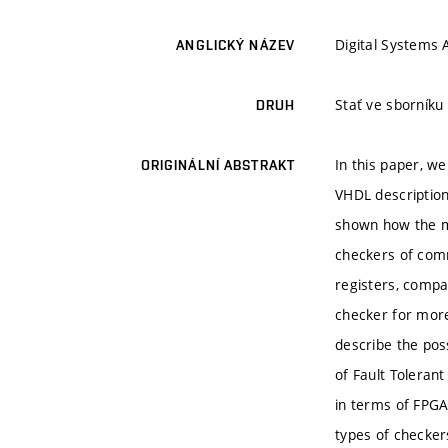
Digital Systems 
ANGLICKÝ NÁZEV
Stať ve sborník
DRUH
In this paper, w
ORIGINÁLNÍ ABSTRAKT
VHDL description
shown how the m
checkers of comm
registers, compa
checker for mor
describe the poss
of Fault Toleran
in terms of FPGA
types of checker