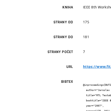
IEEE 8th Worksho
KNIHA
175
STRANY OD
181
STRANY DO
7
STRANY POČET
https://www.fit
URL
BIBTEX
@inproceedings{BUT2
  author="Jaroslav {Škarvada} and Tomáš {Herrman} and Zdeněk {Kotásek}",

  title="RTL Testability Analysis Based on Circuit Partitioning and Its Link with Professional Tool",

  booktitle="IEEE 8th Workshop on RTL and High Level Testing",

  year="2007",

  pages="175--181",
