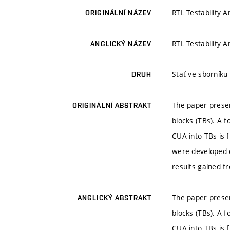
RTL Testability A
ORIGINÁLNÍ NÁZEV
RTL Testability A
ANGLICKÝ NÁZEV
Stať ve sborník
DRUH
The paper present
ORIGINÁLNÍ ABSTRAKT
blocks (TBs). A f
CUA into TBs is 
were developed d
results gained f
The paper present
ANGLICKÝ ABSTRAKT
blocks (TBs). A f
CUA into TBs is 