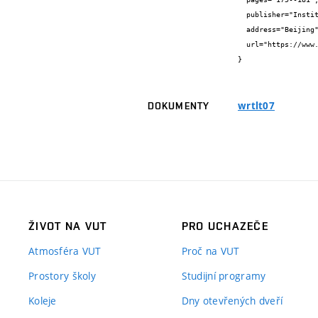
  publisher="Institute of Computing Technology, Chinese Academy of Sciences",

  address="Beijing",

  url="https://www.fit.vut.cz/research/publication/8487/"

}
wrtlt07
DOKUMENTY
ŽIVOT NA VUT
PRO UCHAZEČE
Atmosféra VUT
Proč na VUT
Prostory školy
Studijní programy
Koleje
Dny otevřených dveří