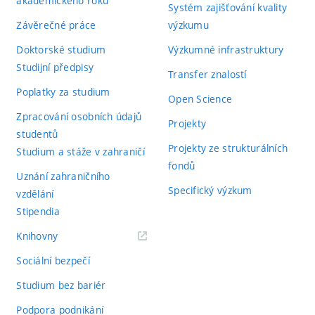
akademického roku
Systém zajišťování kvality
Závěrečné práce
výzkumu
Doktorské studium
Výzkumné infrastruktury
Studijní předpisy
Transfer znalostí
Poplatky za studium
Open Science
Zpracování osobních údajů
Projekty
studentů
Projekty ze strukturálních
Studium a stáže v zahraničí
fondů
Uznání zahraničního
Specifický výzkum
vzdělání
Stipendia
(externí
Knihovny
odkaz)
Sociální bezpečí
Studium bez bariér
Podpora podnikání