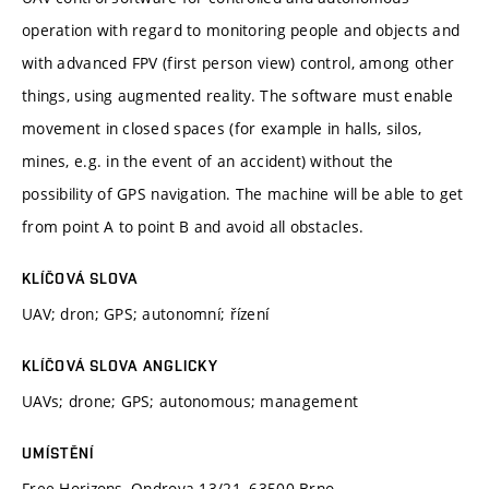
operation with regard to monitoring people and objects and
with advanced FPV (first person view) control, among other
things, using augmented reality. The software must enable
movement in closed spaces (for example in halls, silos,
mines, e.g. in the event of an accident) without the
possibility of GPS navigation. The machine will be able to get
from point A to point B and avoid all obstacles.
KLÍČOVÁ SLOVA
UAV; dron; GPS; autonomní; řízení
KLÍČOVÁ SLOVA ANGLICKY
UAVs; drone; GPS; autonomous; management
UMÍSTĚNÍ
Free Horizons, Ondrova 13/21, 63500 Brno.