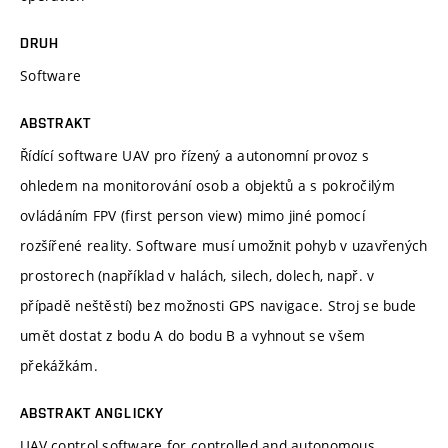
DRUH
Software
ABSTRAKT
Řídící software UAV pro řízený a autonomní provoz s
ohledem na monitorování osob a objektů a s pokročilým
ovládáním FPV (first person view) mimo jiné pomocí
rozšířené reality. Software musí umožnit pohyb v uzavřených
prostorech (například v halách, silech, dolech, např. v
případě neštěstí) bez možnosti GPS navigace. Stroj se bude
umět dostat z bodu A do bodu B a vyhnout se všem
překážkám.
ABSTRAKT ANGLICKY
UAV control software for controlled and autonomous