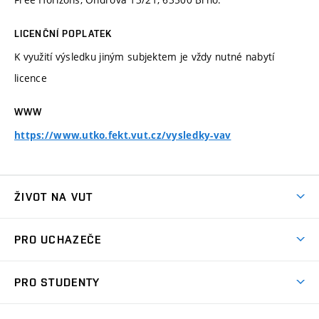
LICENČNÍ POPLATEK
K využití výsledku jiným subjektem je vždy nutné nabytí
licence
WWW
https://www.utko.fekt.vut.cz/vysledky-vav
ŽIVOT NA VUT
Atmosféra VUT
PRO UCHAZEČE
Prostory školy
Proč na VUT
Koleje
PRO STUDENTY
Studijní programy
Stravování
Předměty
Studijní předpisy
Studium a stáže v zahraničí
Stipendia