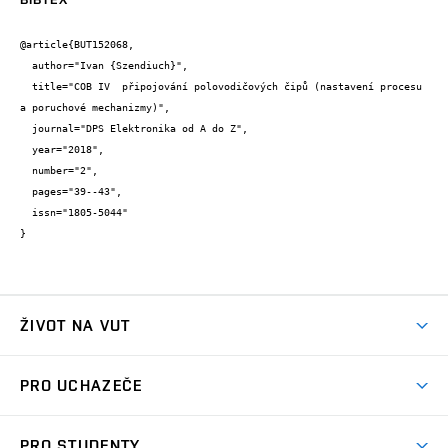
@article{BUT152068,

  author="Ivan {Szendiuch}",

  title="COB IV  připojování polovodičových čipů (nastavení procesu 
a poruchové mechanizmy)",

  journal="DPS Elektronika od A do Z",

  year="2018",

  number="2",

  pages="39--43",

  issn="1805-5044"

}
ŽIVOT NA VUT
Atmosféra VUT
PRO UCHAZEČE
Prostory školy
Proč na VUT
Koleje
PRO STUDENTY