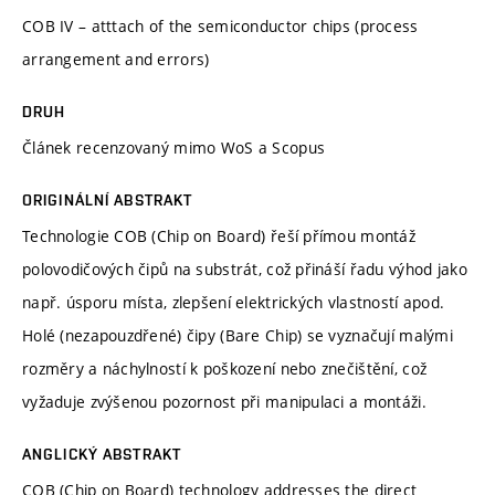
COB IV – atttach of the semiconductor chips (process
arrangement and errors)
DRUH
Článek recenzovaný mimo WoS a Scopus
ORIGINÁLNÍ ABSTRAKT
Technologie COB (Chip on Board) řeší přímou montáž
polovodičových čipů na substrát, což přináší řadu výhod jako
např. úsporu místa, zlepšení elektrických vlastností apod.
Holé (nezapouzdřené) čipy (Bare Chip) se vyznačují malými
rozměry a náchylností k poškození nebo znečištění, což
vyžaduje zvýšenou pozornost při manipulaci a montáži.
ANGLICKÝ ABSTRAKT
COB (Chip on Board) technology addresses the direct