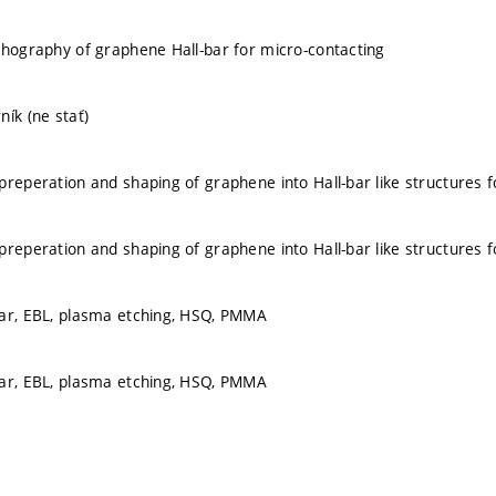
thography of graphene Hall-bar for micro-contacting
ník (ne stať)
preperation and shaping of graphene into Hall-bar like structures f
preperation and shaping of graphene into Hall-bar like structures f
bar, EBL, plasma etching, HSQ, PMMA
bar, EBL, plasma etching, HSQ, PMMA