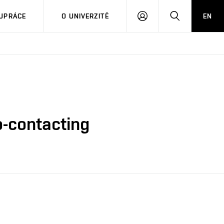
PŘIHLÁSIT
HLEDAT
UPRÁCE
O UNIVERZITĚ
EN
SE
o-contacting