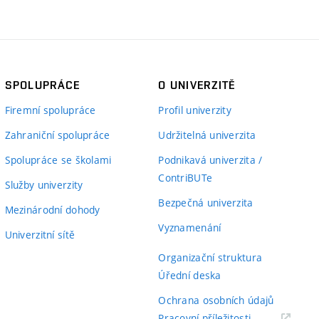
SPOLUPRÁCE
O UNIVERZITĚ
Firemní spolupráce
Profil univerzity
Zahraniční spolupráce
Udržitelná univerzita
Spolupráce se školami
Podnikavá univerzita /
ContriBUTe
Služby univerzity
Bezpečná univerzita
Mezinárodní dohody
Vyznamenání
Univerzitní sítě
Organizační struktura
Úřední deska
Ochrana osobních údajů
(externí
Pracovní příležitosti