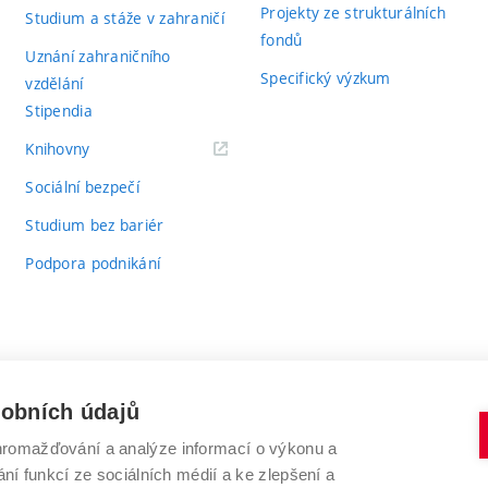
Projekty ze strukturálních
Studium a stáže v zahraničí
fondů
Uznání zahraničního
Specifický výzkum
vzdělání
Stipendia
(externí
Knihovny
odkaz)
Sociální bezpečí
Studium bez bariér
Podpora podnikání
sobních údajů
romažďování a analýze informací o výkonu a
VYSOKÉ UČENÍ TECHNICKÉ V BRNĚ
ní funkcí ze sociálních médií a ke zlepšení a