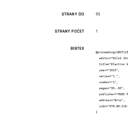
95
STRANY DO
1
STRANY POČET
BIBTEX
@proceedings{BUT115
  editor="Miloš {Hrabovský}",

  title="Electron beam lithography of graphene Hall-bar for micro-contacting",

  year="2015",

  series="1.",

  number="1",

  pages="95--95",

  publisher="MUNI PRESS",

  address="Brno",

  isbn="978-80-210-7825-3"

}