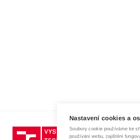
Nastavení cookies a o
Soubory cookie používáme ke sh
Vysoké
používání webu, zajištění fungová
učení