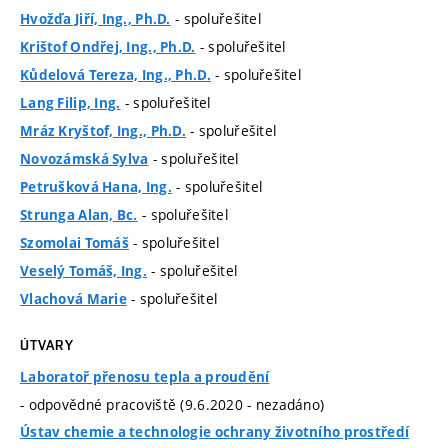
- spoluřešitel
Hvožďa Jiří, Ing., Ph.D.
- spoluřešitel
Krištof Ondřej, Ing., Ph.D.
- spoluřešitel
Kůdelová Tereza, Ing., Ph.D.
- spoluřešitel
Lang Filip, Ing.
- spoluřešitel
Mráz Kryštof, Ing., Ph.D.
- spoluřešitel
Novozámská Sylva
- spoluřešitel
Petrušková Hana, Ing.
- spoluřešitel
Strunga Alan, Bc.
- spoluřešitel
Szomolai Tomáš
- spoluřešitel
Veselý Tomáš, Ing.
- spoluřešitel
Vlachová Marie
ÚTVARY
Laboratoř přenosu tepla a proudění
- odpovědné pracoviště (9.6.2020 - nezadáno)
Ústav chemie a technologie ochrany životního prostředí