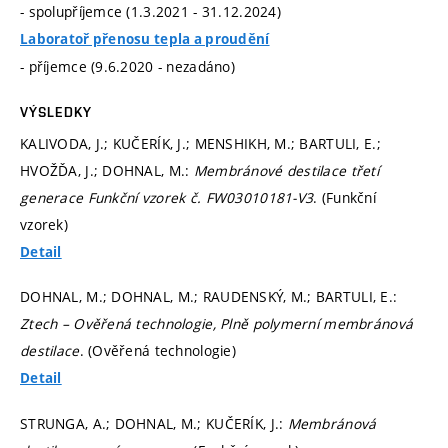
- spolupříjemce (1.3.2021 - 31.12.2024)
Laboratoř přenosu tepla a proudění
- příjemce (9.6.2020 - nezadáno)
VÝSLEDKY
KALIVODA, J.; KUČERÍK, J.; MENSHIKH, M.; BARTULI, E.;
HVOŽĎA, J.; DOHNAL, M.:
Membránové destilace třetí
generace Funkční vzorek č. FW03010181-V3
. (Funkční
vzorek)
Detail
DOHNAL, M.; DOHNAL, M.; RAUDENSKÝ, M.; BARTULI, E.:
Ztech – Ověřená technologie, Plně polymerní membránová
destilace
. (Ověřená technologie)
Detail
STRUNGA, A.; DOHNAL, M.; KUČERÍK, J.:
Membránová