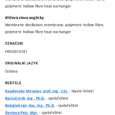
polymeric hollow fibre heat exchanger
Klíčová slova anglicky
Membrane distillation, membrane, polymeric hollow fibre,
polymeric hollow fibre heat exchanger
OZNAČENÍ
FW03010181
ORIGINÁLNÍ JAZYK
čeština
ŘEŠITELÉ
- hlavní řešitel
Raudenský Miroslav, prof. Ing., CSc.
- spoluřešitel
Bartuli Erik, Ing., Ph.D.
- spoluřešitel
Boháček Jan, doc. Ing., Ph.D.
- spoluřešitel
Dyntera Petr, Mgr.