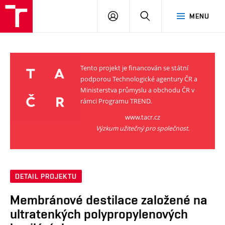
VUT
PŘIHLÁSIT
HLEDAT
MENU
SE
Tento projekt je financován se státní
podporou Technologické agentury ČR a
Ministerstva průmyslu a obchodu ČR v
rámci Programu TREND.
www.tacr.cz
Výzkum užitečný pro společnost.
DETAIL PROJEKTU
Membránové destilace založené na
ultratenkých polypropylenových