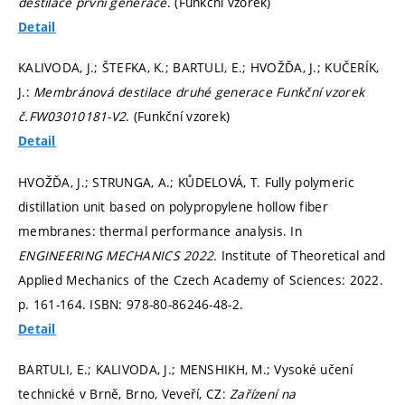
destilace první generace
. (Funkční vzorek)
Detail
KALIVODA, J.; ŠTEFKA, K.; BARTULI, E.; HVOŽĎA, J.; KUČERÍK,
J.:
Membránová destilace druhé generace Funkční vzorek
č.FW03010181-V2
. (Funkční vzorek)
Detail
HVOŽĎA, J.; STRUNGA, A.; KŮDELOVÁ, T. Fully polymeric
distillation unit based on polypropylene hollow fiber
membranes: thermal performance analysis. In
ENGINEERING MECHANICS 2022.
Institute of Theoretical and
Applied Mechanics of the Czech Academy of Sciences: 2022.
p. 161-164.
ISBN: 978-80-86246-48-2.
Detail
BARTULI, E.; KALIVODA, J.; MENSHIKH, M.; Vysoké učení
technické v Brně, Brno, Veveří, CZ:
Zařízení na