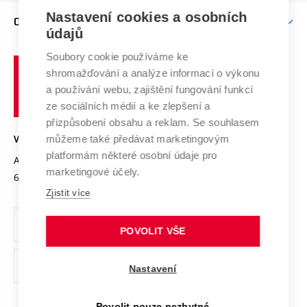
Zpracování osobních údajů uchazečů o studium
Firemní spolupráce
Nastavení cookies a osobních
Mezinárodní vědecká rada
O UNIVERZITĚ
Doktorské studium
Podpora podnikání
E-přihláška
údajů
Zahraniční spolupráce
Systém zajišťování kvality výzkumu
Profil univerzity
Soubory cookie používáme ke
Spolupráce se školami
Vysoké
Výzkumné infrastruktury
shromažďování a analýze informací o výkonu
Udržitelná univerzita
učení
Služby univerzity
Transfer znalostí
a používání webu, zajištění fungování funkcí
technické
Podnikavá univerzita / ContriBUTe
Mezinárodní dohody
ze sociálních médií a ke zlepšení a
Open Science
v
Bezpečná univerzita
přizpůsobení obsahu a reklam. Se souhlasem
Univerzitní sítě
Brně
Projekty
můžeme také předávat marketingovým
VYSOKÉ UČENÍ TECHNICKÉ V BRNĚ
Vyznamenání
platformám některé osobní údaje pro
Projekty ze strukturálních fondů
Antonínská 548/1
www.vut.cz
marketingové účely.
Organizační struktura
602 00 Brno
vut@vutbr.cz
Specifický výzkum
Zjistit více
Úřední deska
Ochrana osobních údajů
POVOLIT VŠE
(externí
Pracovní příležitosti
Nastavení
odkaz)
Podpora a rozvoj zaměstnanců a studujících
Povolit pouze nezbytné