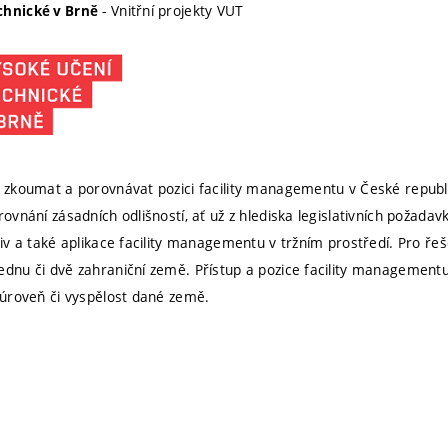
- Vnitřní projekty VUT
chnické v Brně
e zkoumat a porovnávat pozici facility managementu v České republ
rovnání zásadních odlišností, ať už z hlediska legislativních požadavk
ativ a také aplikace facility managementu v tržním prostředí. Pro ře
ednu či dvě zahraniční země. Přístup a pozice facility managementu j
í úroveň či vyspělost dané země.