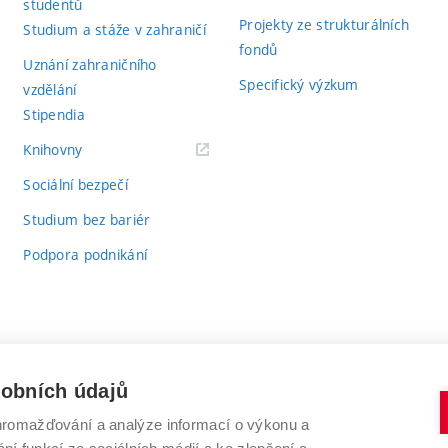
studentů
Projekty ze strukturálních
Studium a stáže v zahraničí
fondů
Uznání zahraničního
Specifický výzkum
vzdělání
Stipendia
(externí
Knihovny
odkaz)
Sociální bezpečí
Studium bez bariér
Podpora podnikání
sobních údajů
romažďování a analýze informací o výkonu a
VYSOKÉ UČENÍ TECHNICKÉ V BRNĚ