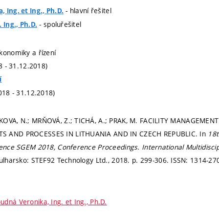
- hlavní řešitel
 Ing. et Ing., Ph.D.
- spoluřešitel
 Ing., Ph.D.
konomiky a řízení
18 - 31.12.2018)
í
018 - 31.12.2018)
KOVA, N.; MRŇOVÁ, Z.; TICHÁ, A.; PRAK, M. FACILITY MANAGEMEN
S AND PROCESSES IN LITHUANIA AND IN CZECH REPUBLIC. In
18t
erence SGEM 2018, Conference Proceedings.
International Multidisc
Bulharsko: STEF92 Technology Ltd., 2018.
p. 299-306.
ISSN: 1314-27
udná Veronika, Ing. et Ing., Ph.D.