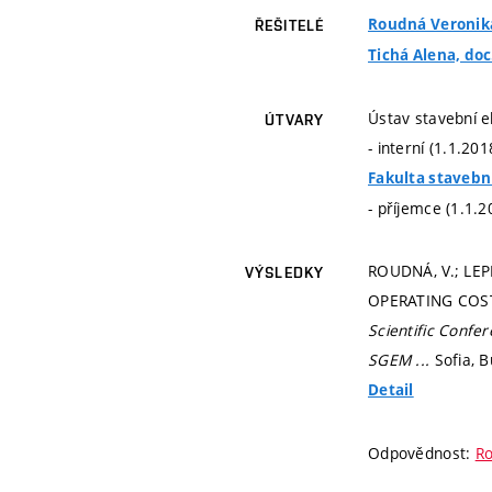
Roudná Veronika,
ŘEŠITELÉ
Tichá Alena, doc.
Ústav stavební e
ÚTVARY
- interní (1.1.20
Fakulta stavebn
- příjemce (1.1.2
ROUDNÁ, V.; LEP
VÝSLEDKY
OPERATING COST
Scientific Conf
SGEM ...
Sofia, 
Detail
Odpovědnost:
Ro