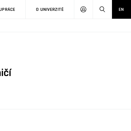
PŘIHLÁSIT
HLEDAT
UPRÁCE
O UNIVERZITĚ
EN
SE
ičí