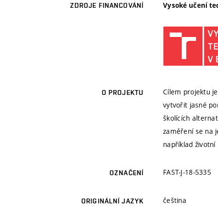
Vysoké učení te
ZDROJE FINANCOVÁNÍ
Cílem projektu j
O PROJEKTU
vytvořit jasné po
školících altern
zaměření se na j
například životn
FAST-J-18-5335
OZNAČENÍ
čeština
ORIGINÁLNÍ JAZYK