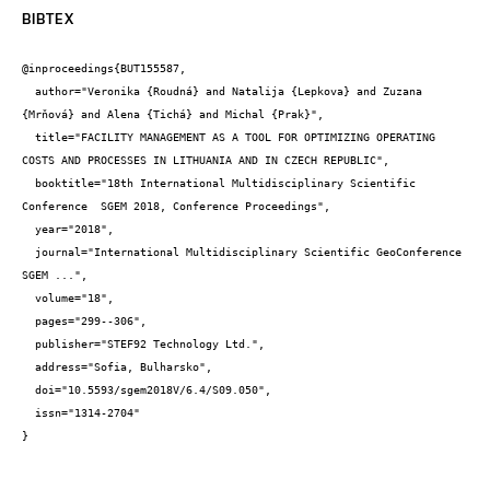
BIBTEX
@inproceedings{BUT155587,

  author="Veronika {Roudná} and Natalija {Lepkova} and Zuzana 
{Mrňová} and Alena {Tichá} and Michal {Prak}",

  title="FACILITY MANAGEMENT AS A TOOL FOR OPTIMIZING OPERATING 
COSTS AND PROCESSES IN LITHUANIA AND IN CZECH REPUBLIC",

  booktitle="18th International Multidisciplinary Scientific 
Conference  SGEM 2018, Conference Proceedings",

  year="2018",

  journal="International Multidisciplinary Scientific GeoConference 
SGEM ...",

  volume="18",

  pages="299--306",

  publisher="STEF92 Technology Ltd.",

  address="Sofia, Bulharsko",

  doi="10.5593/sgem2018V/6.4/S09.050",

  issn="1314-2704"

}