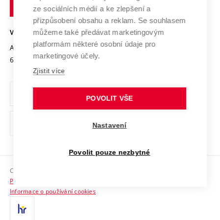
technické
Podnikavá univerzita / ContriBUTe
Mezinárodní dohody
ze sociálních médií a ke zlepšení a
Open Science
v
Bezpečná univerzita
přizpůsobení obsahu a reklam. Se souhlasem
Univerzitní sítě
Brně
Projekty
můžeme také předávat marketingovým
VYSOKÉ UČENÍ TECHNICKÉ V BRNĚ
Vyznamenání
platformám některé osobní údaje pro
Projekty ze strukturálních fondů
Antonínská 548/1
www.vut.cz
marketingové účely.
Organizační struktura
602 00 Brno
vut@vutbr.cz
Specifický výzkum
Zjistit více
Úřední deska
Ochrana osobních údajů
POVOLIT VŠE
(externí
Pracovní příležitosti
Nastavení
odkaz)
Podpora a rozvoj zaměstnanců a studujících
Povolit pouze nezbytné
Rovné příležitosti
Copyright © 2026 VUT
Sociální bezpečí
Prohlášení o přístupnosti
HR Award
Informace o používání cookies
Kontakty