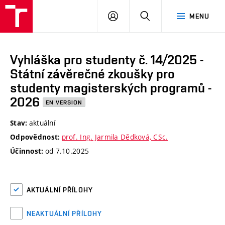
VUT
PŘIHLÁSIT
HLEDAT
MENU
SE
Vyhláška pro studenty č. 14/2025 -
Státní závěrečné zkoušky pro
studenty magisterských programů -
2026
EN VERSION
aktuální
Stav:
prof. Ing. Jarmila Dědková, CSc.
Odpovědnost:
od 7.10.2025
Účinnost:
AKTUÁLNÍ PŘÍLOHY
NEAKTUÁLNÍ PŘÍLOHY