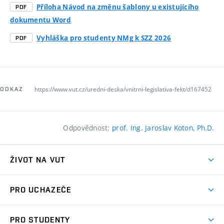
Příloha Návod na změnu šablony u existujícího
PDF
dokumentu Word
Vyhláška pro studenty NMg k SZZ 2026
PDF
https://www.vut.cz/uredni-deska/vnitrni-legislativa-fekt/d167452
ODKAZ
Odpovědnost:
prof. Ing. Jaroslav Koton, Ph.D.
ŽIVOT NA VUT
Atmosféra VUT
PRO UCHAZEČE
Prostory školy
Proč na VUT
Koleje
PRO STUDENTY