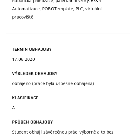
Robotická paletizace, paletizační vzory, B\&R
Automatizace, ROBOTemplate, PLC, virtuální
pracoviště
TERMÍN OBHAJOBY
17.06.2020
VÝSLEDEK OBHAJOBY
obhájeno (práce byla úspěšně obhájena)
KLASIFIKACE
A
PRŮBĚH OBHAJOBY
Student obhájil závěrečnou práci výborně a to bez