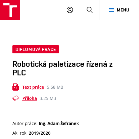
VUT
PŘIHLÁSIT
HLEDAT
MENU
SE
DIPLOMOVÁ PRÁCE
Robotická paletizace řízená z
PLC
5.58 MB
Text práce
3.25 MB
Příloha
Autor práce:
Ing. Adam Šefránek
Ak. rok:
2019/2020