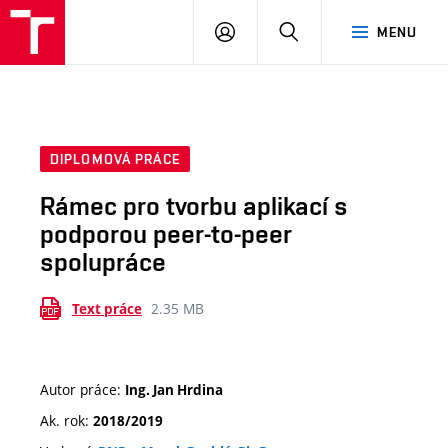
VUT
PŘIHLÁSIT
HLEDAT
MENU
SE
DIPLOMOVÁ PRÁCE
Rámec pro tvorbu aplikací s
podporou peer-to-peer
spolupráce
2.35 MB
Text práce
Autor práce:
Ing. Jan Hrdina
Ak. rok:
2018/2019