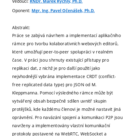
Vedoucí:
RNDr. Marek Rychlý, Ph.D.
Oponent:
Mgr. Ing. Pavel Očenášek, Ph.D.
Abstrakt:
Práce se zabývá návrhem a implementací aplikačního
rámce pro tvorbu kolaborativních webových editorů,
které umožňují peer-to-peer spolupráci v realném
čase. V práci jsou shrnuty existující přístupy pro
replikaci dat, z nichž je pro další použití jako
nejvhodnější vybrána implementace CRDT (conflict-
free replicated data type) pro JSON od M.
Kleppmanna. Pomocí výsledného rámce může být
vytvářený obsah bezpečně sdílen uvnitř skupin
protějšků, kde každému členovi je možné nastavit jiná
oprávnění. Pro navázání spojení a komunikaci P2P jsou
navrženy a implementovány vlastní komunikační
protokoly postavené na WebRTC, WebSocket a