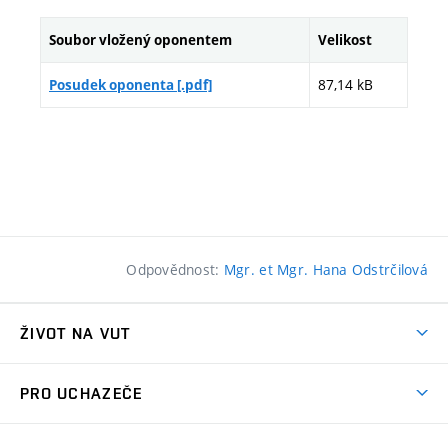
Soubor vložený oponentem
Velikost
87,14 kB
Posudek oponenta [.pdf]
Odpovědnost:
Mgr. et Mgr. Hana Odstrčilová
ŽIVOT NA VUT
Atmosféra VUT
PRO UCHAZEČE
Prostory školy
Proč na VUT
Koleje