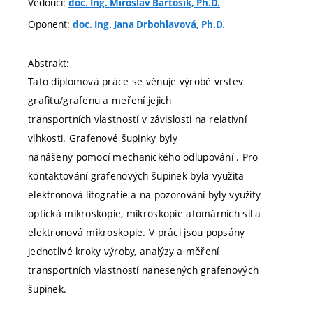
Vedoucí:
doc. Ing. Miroslav Bartošík, Ph.D.
Oponent:
doc. Ing. Jana Drbohlavová, Ph.D.
Abstrakt:
Tato diplomová práce se věnuje výrobě vrstev
grafitu/grafenu a meření jejich
transportních vlastností v závislosti na relativní
vlhkosti. Grafenové šupinky byly
nanášeny pomocí mechanického odlupování . Pro
kontaktování grafenových šupinek byla využita
elektronová litografie a na pozorování byly využity
optická mikroskopie, mikroskopie atomárních sil a
elektronová mikroskopie. V práci jsou popsány
jednotlivé kroky výroby, analýzy a měření
transportních vlastností nanesených grafenových
šupinek.