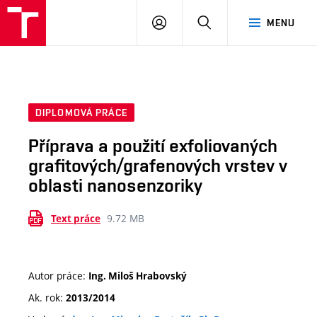
VUT
PŘIHLÁSIT
HLEDAT
MENU
SE
DIPLOMOVÁ PRÁCE
Příprava a použití exfoliovaných
grafitových/grafenových vrstev v
oblasti nanosenzoriky
9.72 MB
Text práce
Autor práce:
Ing. Miloš Hrabovský
Ak. rok:
2013/2014