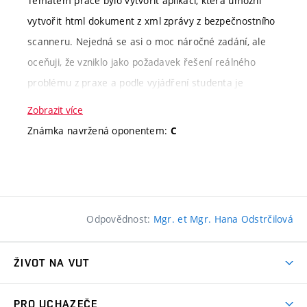
Tématem práce bylo vytvořit aplikaci, která umožní
vytvořit html dokument z xml zprávy z bezpečnostního
scanneru. Nejedná se asi o moc náročné zadání, ale
oceňuji, že vzniklo jako požadavek řešení reálného
problému z praxe a podle vyjádření studenta je
výsledný dokument přehlednější a pochopitelnější než
Zobrazit více
Na základe tohto prácu hodnotím kladne a odporúčam
stávající výpisy. Hodnotím tak stupněm C.
Známka navržená oponentem:
C
k obhajobe.
Kritérium
Slovní hodnocení
Body
Kritérium
Slovní hodnocení
hodnocení
hodnocení
Odpovědnost:
Mgr. et Mgr. Hana Odstrčilová
Náročnost
méně
Stupeň hodnocení:
Informace k
Zámer práce je vyvinúť nástroj na
zadání
obtížné zadání
zadání
zobrazenie, vizuáližciu určenia
ŽIVOT NA VUT
Cílem práce bylo z výpisu ve
validnosti alebo nevalidnosti určitých
Atmosféra VUT
formátu xml vytvořil formát
bezpečnostných kritéri v systéme
PRO UCHAZEČE