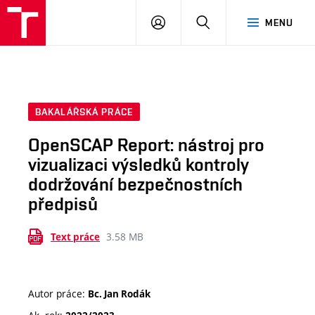
VUT
PŘIHLÁSIT
HLEDAT
MENU
SE
BAKALÁŘSKÁ PRÁCE
OpenSCAP Report: nástroj pro
vizualizaci výsledků kontroly
dodržování bezpečnostních
předpisů
3.58 MB
Text práce
Autor práce:
Bc. Jan Rodák