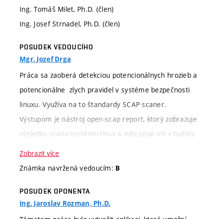
Ing. Tomáš Milet, Ph.D. (člen)
Ing. Josef Strnadel, Ph.D. (člen)
POSUDEK VEDOUCÍHO
Mgr. Jozef Drga
Práca sa zaoberá detekciou potencionálnych hrozieb a
potencionálne zlych pravidel v systéme bezpečnosti
linuxu. Využíva na to štandardy SCAP scaner.
Výstupom je nástroj open-scap report, ktorý zobrazuje
výsledky scanu systému linux a zobrazuje ich v ľudsky
čitateľnej podobe ako napr. HTML Zdroje môžu býť aj
Zobrazit více
prípadne aj XML Json je ďaľšia možnosť, ale nie úplne
Známka navržená vedoucím:
B
jasne čitateľná. Nástroj zavedený je vo Fedora a RHEL
POSUDEK OPONENTA
repozitároch a skúša sa aj na ďalších distribúciach.
Ing. Jaroslav Rozman, Ph.D.